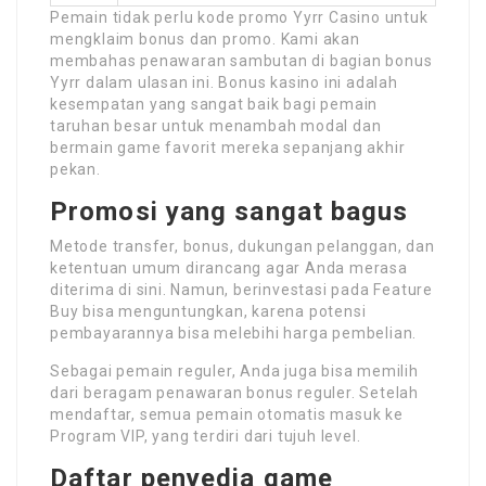
Pemain tidak perlu kode promo Yyrr Casino untuk
mengklaim bonus dan promo. Kami akan
membahas penawaran sambutan di bagian bonus
Yyrr dalam ulasan ini. Bonus kasino ini adalah
kesempatan yang sangat baik bagi pemain
taruhan besar untuk menambah modal dan
bermain game favorit mereka sepanjang akhir
pekan.
Promosi yang sangat bagus
Metode transfer, bonus, dukungan pelanggan, dan
ketentuan umum dirancang agar Anda merasa
diterima di sini. Namun, berinvestasi pada Feature
Buy bisa menguntungkan, karena potensi
pembayarannya bisa melebihi harga pembelian.
Sebagai pemain reguler, Anda juga bisa memilih
dari beragam penawaran bonus reguler. Setelah
mendaftar, semua pemain otomatis masuk ke
Program VIP, yang terdiri dari tujuh level.
Daftar penyedia game