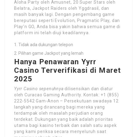
Aloha Party oleh Amusnet, 20 Super Stars oleh
Belatra, Jackpot Raiders oleh Yggdrasil, dan
masih banyak lagi. Dengan pengembang game
bereputasi seperti Evolution, Pragmatic Play, dan
Play’n GO, Anda bisa yakin bahwa semua game di
platform ini telah diuji keadilannya.
Tidak ada dukungan telepon
Pilihan game Jackpot yang lemah
Hanya Penawaran Yyrr
Casino Terverifikasi di Maret
2025
Yyrr Casino sepenuhnya
dilisensikan dan diatur
oleh Curacao Gaming Authority. Kontak: +1 (855)
222-5542 Gam-Anon – Persekutuan swadaya 12
langkah yang dirancang bagi mereka yang
terdampak oleh masalah perjudian orang
terdekat. Dukungan yang baik adalah prioritas
utama bagi kasino terbaik dan salah satu aspek
yang kami periksa secara menyeluruh saat