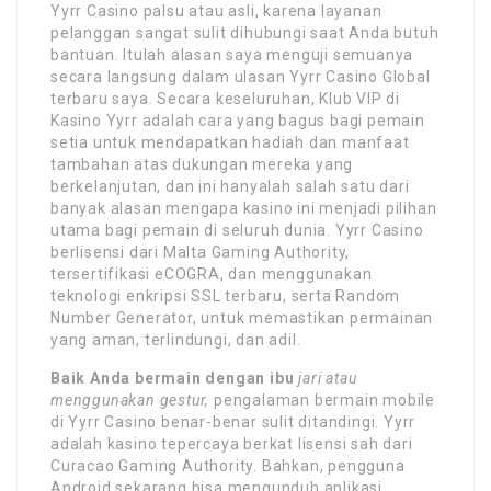
Yyrr Casino palsu atau asli, karena layanan
pelanggan sangat sulit dihubungi saat Anda butuh
bantuan. Itulah alasan saya menguji semuanya
secara langsung dalam ulasan Yyrr Casino Global
terbaru saya. Secara keseluruhan, Klub VIP di
Kasino Yyrr adalah cara yang bagus bagi pemain
setia untuk mendapatkan hadiah dan manfaat
tambahan atas dukungan mereka yang
berkelanjutan, dan ini hanyalah salah satu dari
banyak alasan mengapa kasino ini menjadi pilihan
utama bagi pemain di seluruh dunia. Yyrr Casino
berlisensi dari Malta Gaming Authority,
tersertifikasi eCOGRA, dan menggunakan
teknologi enkripsi SSL terbaru, serta Random
Number Generator, untuk memastikan permainan
yang aman, terlindungi, dan adil.
Baik Anda bermain dengan ibu
jari atau
menggunakan gestur,
pengalaman bermain mobile
di Yyrr Casino benar-benar sulit ditandingi. Yyrr
adalah kasino tepercaya berkat lisensi sah dari
Curacao Gaming Authority. Bahkan, pengguna
Android sekarang bisa mengunduh aplikasi