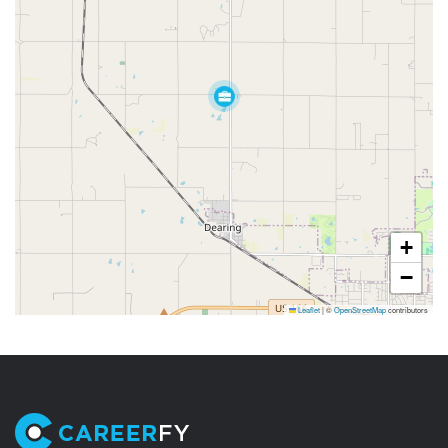
+
−
Leaflet
|
©
OpenStreetMap
contributors