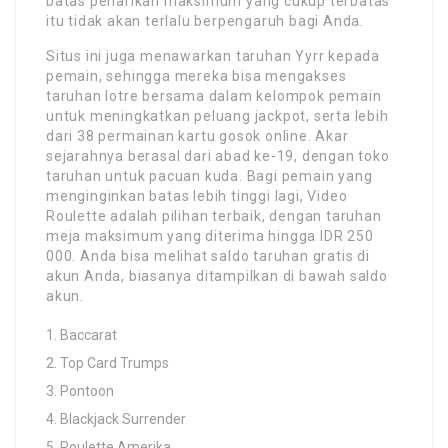
batas penarikan maksimum yang cukup terbatas
itu tidak akan terlalu berpengaruh bagi Anda.
Situs ini juga menawarkan taruhan Yyrr kepada
pemain, sehingga mereka bisa mengakses
taruhan lotre bersama dalam kelompok pemain
untuk meningkatkan peluang jackpot, serta lebih
dari 38 permainan kartu gosok online. Akar
sejarahnya berasal dari abad ke-19, dengan toko
taruhan untuk pacuan kuda. Bagi pemain yang
menginginkan batas lebih tinggi lagi, Video
Roulette adalah pilihan terbaik, dengan taruhan
meja maksimum yang diterima hingga IDR 250
000. Anda bisa melihat saldo taruhan gratis di
akun Anda, biasanya ditampilkan di bawah saldo
akun.
Baccarat
Top Card Trumps
Pontoon
Blackjack Surrender
Roulette Amerika