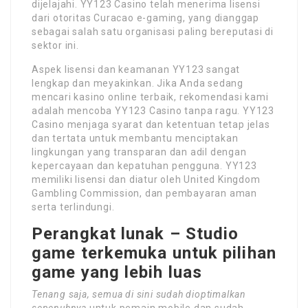
dijelajahi. YY123 Casino telah menerima lisensi
dari otoritas Curacao e-gaming, yang dianggap
sebagai salah satu organisasi paling bereputasi di
sektor ini.
Aspek lisensi dan keamanan YY123 sangat
lengkap dan meyakinkan. Jika Anda sedang
mencari kasino online terbaik, rekomendasi kami
adalah mencoba YY123 Casino tanpa ragu. YY123
Casino menjaga syarat dan ketentuan tetap jelas
dan tertata untuk membantu menciptakan
lingkungan yang transparan dan adil dengan
kepercayaan dan kepatuhan pengguna. YY123
memiliki lisensi dan diatur oleh United Kingdom
Gambling Commission, dan pembayaran aman
serta terlindungi.
Perangkat lunak – Studio
game terkemuka untuk pilihan
game yang lebih luas
Tenang saja, semua di sini
sudah dioptimalkan