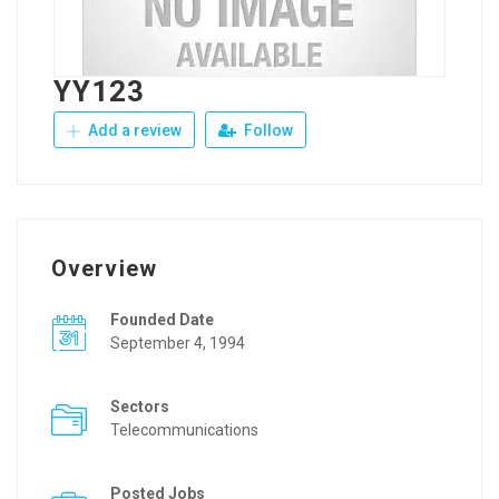
YY123
Add a review
Follow
Overview
Founded Date
September 4, 1994
Sectors
Telecommunications
Posted Jobs