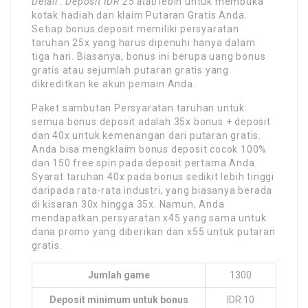
Detail : Deposit IDR 25 atau
lebih untuk membuka
kotak hadiah dan klaim Putaran Gratis Anda.
Setiap bonus deposit memiliki persyaratan
taruhan 25x yang harus dipenuhi hanya dalam
tiga hari. Biasanya, bonus ini berupa uang bonus
gratis atau sejumlah putaran gratis yang
dikreditkan ke akun pemain Anda.
Paket sambutan Persyaratan taruhan untuk
semua bonus deposit adalah 35x bonus + deposit
dan 40x untuk kemenangan dari putaran gratis.
Anda bisa mengklaim bonus deposit cocok 100%
dan 150 free spin pada deposit pertama Anda.
Syarat taruhan 40x pada bonus sedikit lebih tinggi
daripada rata-rata industri, yang biasanya berada
di kisaran 30x hingga 35x. Namun, Anda
mendapatkan persyaratan x45 yang sama untuk
dana promo yang diberikan dan x55 untuk putaran
gratis.
Jumlah game
1300
Deposit minimum untuk bonus
IDR 10