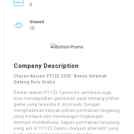
0
Viewed
10
Company Description
Ulasan Kasino YY123 2025: Bonus Selamat
Datang Koin Gratis
Berkat ulasan YY123 Casino ini, pembaca juga
bisa mendapatkan gambaran awal tentang pilihan
game yang tersedia di situs web. Dengan
menghadirkan banyak pilihan permainan langsung
yang menarik dan membangun lingkungan
bermain multibahasa, bagian permainan langsung
uang asli di YY123 Casino menjadi alternatif yang