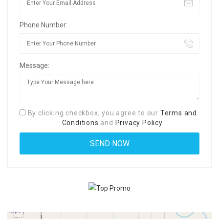
Phone Number:
Message:
By clicking checkbox, you agree to our
Terms and
Conditions
and
Privacy Policy