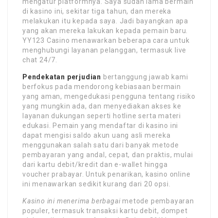
mengatur platformnya. Saya sudah lama bermain
di kasino ini, sekitar tiga tahun, dan mereka
melakukan itu kepada saya. Jadi bayangkan apa
yang akan mereka lakukan kepada pemain baru.
YY123 Casino menawarkan beberapa cara untuk
menghubungi layanan pelanggan, termasuk live
chat 24/7.
Pendekatan perjudian
bertanggung jawab kami
berfokus pada mendorong kebiasaan bermain
yang aman, mengedukasi pengguna tentang risiko
yang mungkin ada, dan menyediakan akses ke
layanan dukungan seperti hotline serta materi
edukasi. Pemain yang mendaftar di kasino ini
dapat mengisi saldo akun uang asli mereka
menggunakan salah satu dari banyak metode
pembayaran yang andal, cepat, dan praktis, mulai
dari kartu debit/kredit dan e-wallet hingga
voucher prabayar. Untuk penarikan, kasino online
ini menawarkan sedikit kurang dari 20 opsi.
Kasino ini menerima berbagai
metode pembayaran
populer, termasuk transaksi kartu debit, dompet