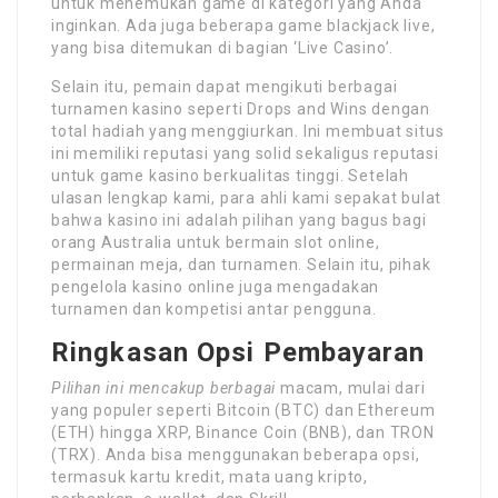
untuk menemukan game di kategori yang Anda
inginkan. Ada juga beberapa game blackjack live,
yang bisa ditemukan di bagian ‘Live Casino’.
Selain itu, pemain dapat mengikuti berbagai
turnamen kasino seperti Drops and Wins dengan
total hadiah yang menggiurkan. Ini membuat situs
ini memiliki reputasi yang solid sekaligus reputasi
untuk game kasino berkualitas tinggi. Setelah
ulasan lengkap kami, para ahli kami sepakat bulat
bahwa kasino ini adalah pilihan yang bagus bagi
orang Australia untuk bermain slot online,
permainan meja, dan turnamen. Selain itu, pihak
pengelola kasino online juga mengadakan
turnamen dan kompetisi antar pengguna.
Ringkasan Opsi Pembayaran
Pilihan ini mencakup berbagai
macam, mulai dari
yang populer seperti Bitcoin (BTC) dan Ethereum
(ETH) hingga XRP, Binance Coin (BNB), dan TRON
(TRX). Anda bisa menggunakan beberapa opsi,
termasuk kartu kredit, mata uang kripto,