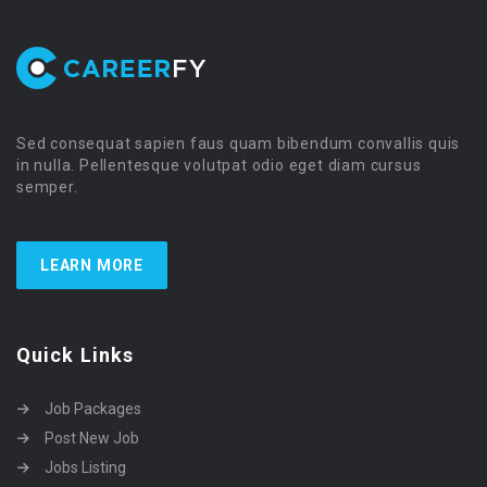
Sed consequat sapien faus quam bibendum convallis quis
in nulla. Pellentesque volutpat odio eget diam cursus
semper.
LEARN MORE
Quick Links
Job Packages
Post New Job
Jobs Listing