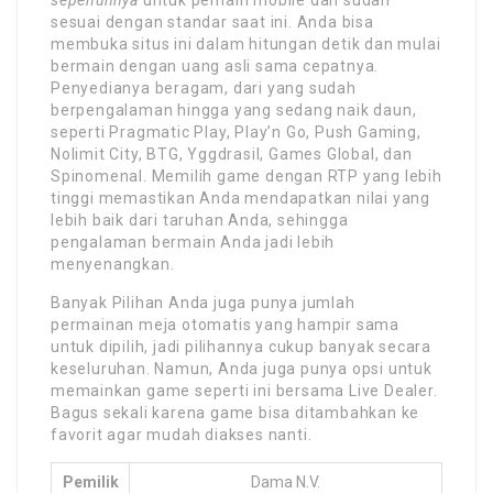
sepenuhnya
untuk pemain mobile dan sudah
sesuai dengan standar saat ini. Anda bisa
membuka situs ini dalam hitungan detik dan mulai
bermain dengan uang asli sama cepatnya.
Penyedianya beragam, dari yang sudah
berpengalaman hingga yang sedang naik daun,
seperti Pragmatic Play, Play’n Go, Push Gaming,
Nolimit City, BTG, Yggdrasil, Games Global, dan
Spinomenal. Memilih game dengan RTP yang lebih
tinggi memastikan Anda mendapatkan nilai yang
lebih baik dari taruhan Anda, sehingga
pengalaman bermain Anda jadi lebih
menyenangkan.
Banyak Pilihan Anda juga punya jumlah
permainan meja otomatis yang hampir sama
untuk dipilih, jadi pilihannya cukup banyak secara
keseluruhan. Namun, Anda juga punya opsi untuk
memainkan game seperti ini bersama Live Dealer.
Bagus sekali karena game bisa ditambahkan ke
favorit agar mudah diakses nanti.
Pemilik
Dama N.V.