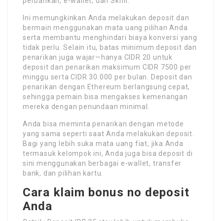
perbankan, e-wallet, dan Skrill.
Ini memungkinkan Anda melakukan deposit dan
bermain menggunakan mata uang pilihan Anda
serta membantu menghindari biaya konversi yang
tidak perlu. Selain itu, batas minimum deposit dan
penarikan juga wajar—hanya CIDR 20 untuk
deposit dan penarikan maksimum CIDR 7500 per
minggu serta CIDR 30.000 per bulan. Deposit dan
penarikan dengan Ethereum berlangsung cepat,
sehingga pemain bisa mengakses kemenangan
mereka dengan penundaan minimal.
Anda bisa meminta penarikan dengan metode
yang sama seperti saat Anda melakukan deposit.
Bagi yang lebih suka mata uang fiat, jika Anda
termasuk kelompok ini, Anda juga bisa deposit di
sini menggunakan berbagai e-wallet, transfer
bank, dan pilihan kartu.
Cara klaim bonus no deposit
Anda