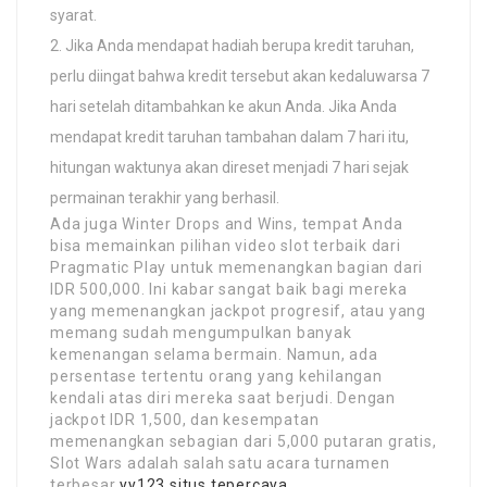
syarat.
Jika Anda mendapat hadiah berupa kredit taruhan,
perlu diingat bahwa kredit tersebut akan kedaluwarsa 7
hari setelah ditambahkan ke akun Anda. Jika Anda
mendapat kredit taruhan tambahan dalam 7 hari itu,
hitungan waktunya akan direset menjadi 7 hari sejak
permainan terakhir yang berhasil.
Ada juga Winter Drops and Wins, tempat Anda
bisa memainkan pilihan video slot terbaik dari
Pragmatic Play untuk memenangkan bagian dari
IDR 500,000. Ini kabar sangat baik bagi mereka
yang memenangkan jackpot progresif, atau yang
memang sudah mengumpulkan banyak
kemenangan selama bermain. Namun, ada
persentase tertentu orang yang kehilangan
kendali atas diri mereka saat berjudi. Dengan
jackpot IDR 1,500, dan kesempatan
memenangkan sebagian dari 5,000 putaran gratis,
Slot Wars adalah salah satu acara turnamen
terbesar
yy123 situs tepercaya
.