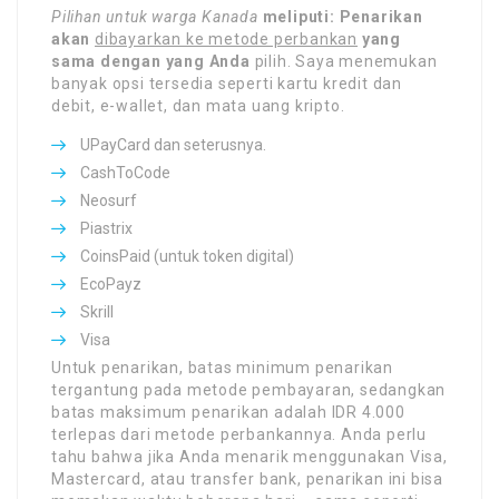
Pilihan untuk warga Kanada
meliputi: Penarikan
akan
dibayarkan ke metode perbankan
yang
sama dengan yang Anda
pilih. Saya menemukan
banyak opsi tersedia seperti kartu kredit dan
debit, e-wallet, dan mata uang kripto.
UPayCard dan seterusnya.
CashToCode
Neosurf
Piastrix
CoinsPaid (untuk token digital)
EcoPayz
Skrill
Visa
Untuk penarikan, batas minimum penarikan
tergantung pada metode pembayaran, sedangkan
batas maksimum penarikan adalah IDR 4.000
terlepas dari metode perbankannya. Anda perlu
tahu bahwa jika Anda menarik menggunakan Visa,
Mastercard, atau transfer bank, penarikan ini bisa