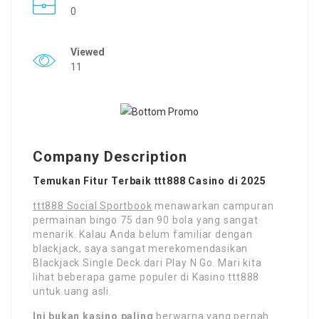
0
Viewed
11
Company Description
Temukan Fitur Terbaik ttt888 Casino di 2025
ttt888 Social Sportbook
menawarkan campuran
permainan bingo 75 dan 90 bola yang sangat
menarik. Kalau Anda belum familiar dengan
blackjack, saya sangat merekomendasikan
Blackjack Single Deck dari Play N Go. Mari kita
lihat beberapa game populer di Kasino ttt888
untuk uang asli.
Ini bukan kasino paling
berwarna yang pernah