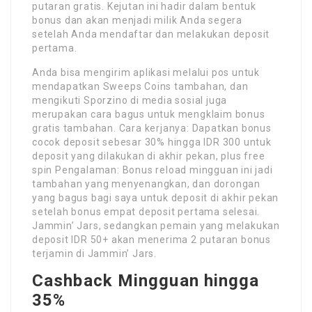
putaran gratis. Kejutan ini hadir dalam bentuk
bonus dan akan menjadi milik Anda segera
setelah Anda mendaftar dan melakukan deposit
pertama.
Anda bisa mengirim aplikasi melalui pos untuk
mendapatkan Sweeps Coins tambahan, dan
mengikuti Sporzino di media sosial juga
merupakan cara bagus untuk mengklaim bonus
gratis tambahan. Cara kerjanya: Dapatkan bonus
cocok deposit sebesar 30% hingga IDR 300 untuk
deposit yang dilakukan di akhir pekan, plus free
spin Pengalaman: Bonus reload mingguan ini jadi
tambahan yang menyenangkan, dan dorongan
yang bagus bagi saya untuk deposit di akhir pekan
setelah bonus empat deposit pertama selesai.
Jammin’ Jars, sedangkan pemain yang melakukan
deposit IDR 50+ akan menerima 2 putaran bonus
terjamin di Jammin’ Jars.
Cashback Mingguan hingga
35%