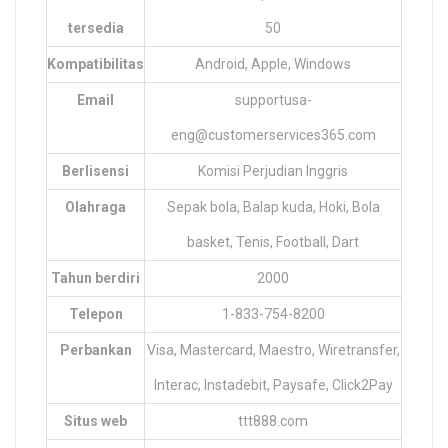
tersedia
50
Kompatibilitas
Android, Apple, Windows
Email
supportusa-
eng@customerservices365.com
Berlisensi
Komisi Perjudian Inggris
Olahraga
Sepak bola, Balap kuda, Hoki, Bola
basket, Tenis, Football, Dart
Tahun berdiri
2000
Telepon
1-833-754-8200
Perbankan
Visa, Mastercard, Maestro, Wiretransfer,
Interac, Instadebit, Paysafe, Click2Pay
Situs web
ttt888.com