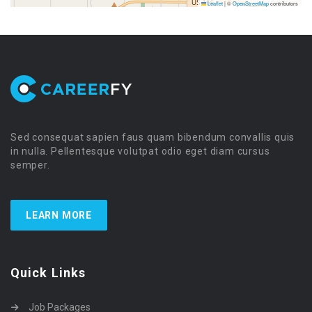
Leaflet
|
©
OpenStreetMap
contributors
Sed consequat sapien faus quam bibendum convallis quis
in nulla. Pellentesque volutpat odio eget diam cursus
semper.
LEARN MORE
Quick Links
Job Packages