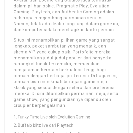
Avatar, dan Boomerang Studios juga termasuk
dalam pilihan pokie. Pragmatic Play, Evolution
Gaming, Playtech, dan Authentic Gaming adalah
beberapa pengembang permainan seru ini.
Namun, tidak ada dealer langsung dalam game ini,
dan komputer selalu membagikan kartu pemain.
Situs ini menampilkan pilihan game yang sangat
lengkap, paket sambutan yang menarik, dan
skema VIP yang cukup baik. Portofolio mereka
menampilkan judul-judul populer dari penyedia
perangkat lunak terkemuka, memastikan
pengalaman bermain berkualitas tinggi bagi
pemain dengan berbagai preferensi. Di bagian ini,
pemain bisa menikmati beragam game meja
klasik yang sesuai dengan selera dan preferensi
mereka. Di sini ditampilkan permainan meja, serta
game show, yang pengundiannya dipandu oleh
croupier berpengalaman.
Funky Time Live oleh Evolution Gaming
Buffalo blitz live dari
Playtech