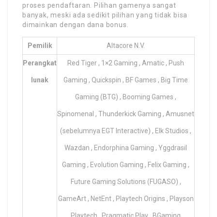
proses pendaftaran. Pilihan gamenya sangat
banyak, meski ada sedikit pilihan yang tidak bisa
dimainkan dengan dana bonus.
Pemilik
Altacore N.V.
Perangkat
Red Tiger , 1×2 Gaming , Amatic , Push
lunak
Gaming , Quickspin , BF Games , Big Time
Gaming (BTG) , Booming Games ,
Spinomenal , Thunderkick Gaming , Amusnet
(sebelumnya EGT Interactive) , Elk Studios ,
Wazdan , Endorphina Gaming , Yggdrasil
Gaming , Evolution Gaming , Felix Gaming ,
Future Gaming Solutions (FUGASO) ,
GameArt , NetEnt , Playtech Origins , Playson
, Playtech , Pragmatic Play , BGaming ,