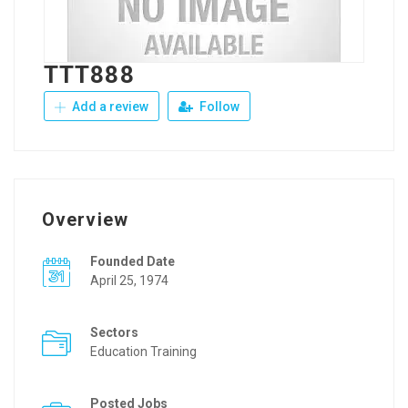
TTT888
Add a review
Follow
Overview
Founded Date
April 25, 1974
Sectors
Education Training
Posted Jobs