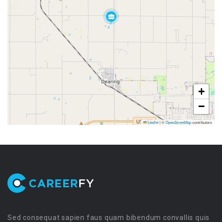
+
−
Leaflet
|
©
OpenStreetMap
contributors
Sed consequat sapien faus quam bibendum convallis quis