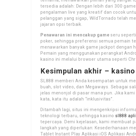
ternama, menawarkan pilihan yang sangat lu
tersedia adalah: Dengan lebih dari 300 game
pengalaman live yang kreatif dan cocok un
pelanggan yang sigap, WildTornado telah me
jajaran opsi terbaik.
Penawaran ini mencakup game
seru seperti
poker, sehingga preferensi semua pemain ter
menawarkan banyak game jackpot dengan ha
Pemain yang menggunakan perangkat Androi
kasino ini melalui browser utama seperti Chro
Kesimpulan akhir – kasino
SL888 memberi Anda kesempatan untuk menik
buah, slot video, dan Megaways. Sebagai sal
jelas menonjol di pasar mana pun. Jika ka
kata, kata itu adalah “inklusivitas”.
Ditambah lagi, situs ini mengenkripsi infor
teknologi terbaru, sehingga kasino
sl888 apl
tepercaya. Demi kejelasan, kami membuat 
langkah yang diperlukan: Kesederhanaan men
Tablet Instant Play Aplikasi iOS Aplikasi A