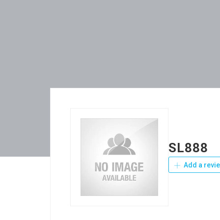
SL888
Add a revi