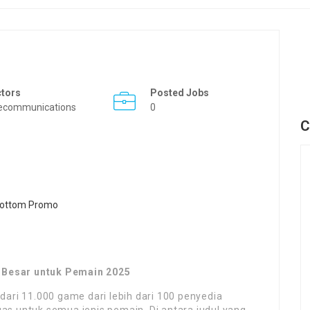
ctors
Posted Jobs
ecommunications
0
C
 Besar untuk Pemain 2025
dari 11.000 game dari lebih dari 100 penyedia