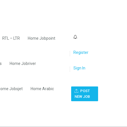
0
RTL – LTR
Home Jobpoint
Register
s
Home Jobriver
Sign In
ome Jobsjet
Home Arabic
POST
NEW JOB