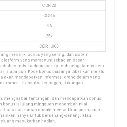
CIDR 20
CIDR 5
3.6
25x
CIDR 1,000
ang menarik, bonus yang sering, dan sistem
n platform yang memenuhi sebagian besar
 hadiah membuka dunia baru penuh pengalaman seru
dari siapa pun. Kode bonus biasanya diberikan melalui
da akan mendapatkan informasi orang dalam yang
n promosi, transaksi keuangan, dukungan
n, mengisi bar tantangan, dan mendapatkan bonus
n bonus isi ulang mingguan menambah nilai
ederhana dan ramah mobile memastikan permainan
 mainkan hanya untuk bersenang-senang, atau
peluang menukarkan hadiah.