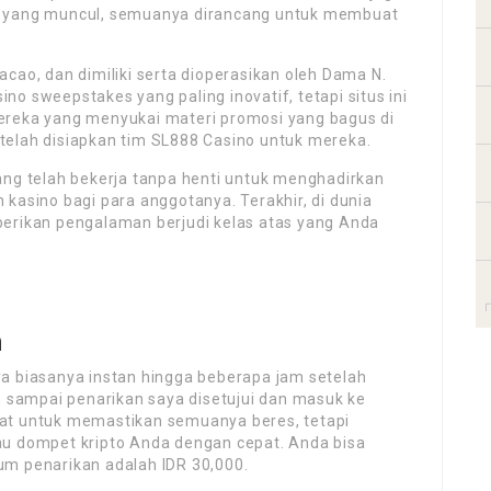
la yang muncul, semuanya dirancang untuk membuat
cao, dan dimiliki serta dioperasikan oleh Dama N.
o sweepstakes yang paling inovatif, tetapi situs ini
ereka yang menyukai materi promosi yang bagus di
telah disiapkan tim SL888 Casino untuk mereka.
ang telah bekerja tanpa henti untuk menghadirkan
 kasino bagi para anggotanya. Terakhir, di dunia
berikan pengalaman berjudi kelas atas yang Anda
n
nnya biasanya instan hingga beberapa jam setelah
am sampai penarikan saya disetujui dan masuk ke
kat untuk memastikan semuanya beres, tetapi
au dompet kripto Anda dengan cepat. Anda bisa
um penarikan adalah IDR 30,000.