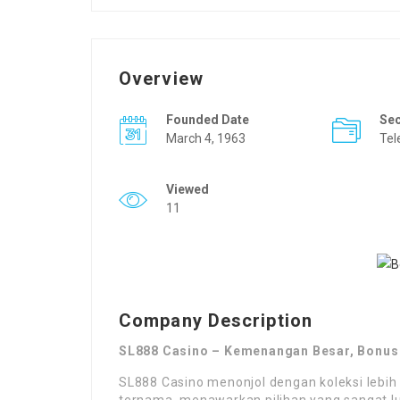
Overview
Founded Date
Se
March 4, 1963
Tel
Viewed
11
Company Description
SL888 Casino – Kemenangan Besar, Bonus
SL888 Casino menonjol dengan koleksi lebih 