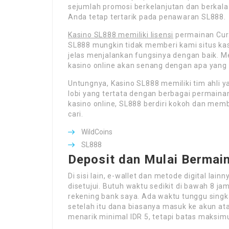
sejumlah promosi berkelanjutan dan berka
Anda tetap tertarik pada penawaran SL888.
Kasino SL888 memiliki lisensi
permainan Cura
SL888 mungkin tidak memberi kami situs kasin
jelas menjalankan fungsinya dengan baik. M
kasino online akan senang dengan apa yang 
Untungnya, Kasino SL888 memiliki tim ahli y
lobi yang tertata dengan berbagai permainan
kasino online, SL888 berdiri kokoh dan mem
cari.
WildCoins
SL888
Deposit dan Mulai Bermai
Di sisi lain, e-wallet dan metode digital lai
disetujui. Butuh waktu sedikit di bawah 8 j
rekening bank saya. Ada waktu tunggu sing
setelah itu dana biasanya masuk ke akun at
menarik minimal IDR 5, tetapi batas maksim