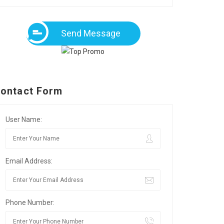
Send Message
ontact Form
User Name:
Email Address:
Phone Number: