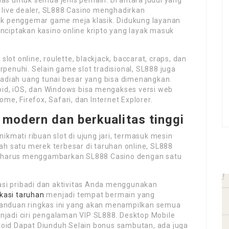
as untuk semua jenis pemain. Di antara judul yang
 live dealer, SL888 Casino menghadirkan
tuk penggemar game meja klasik. Didukung layanan
nciptakan kasino online kripto yang layak masuk
 slot online, roulette, blackjack, baccarat, craps, dan
penuhi. Selain game slot tradisional, SL888 juga
diah uang tunai besar yang bisa dimenangkan.
d, iOS, dan Windows bisa mengakses versi web
me, Firefox, Safari, dan Internet Explorer.
 modern dan berkualitas tinggi
mati ribuan slot di ujung jari, termasuk mesin
ah satu merek terbesar di taruhan online, SL888
mi harus menggambarkan SL888 Casino dengan satu
masi pribadi dan aktivitas Anda menggunakan
ikasi taruhan
menjadi tempat bermain yang
panduan ringkas ini yang akan menampilkan semua
jadi ciri pengalaman VIP SL888. Desktop Mobile
ndroid Dapat Diunduh Selain bonus sambutan, ada juga