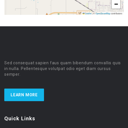
−
Leaflet
|
©
OpenStreetMap
contributors
Sed consequat sapien faus quam bibendum convallis quis
in nulla. Pellentesque volutpat odio eget diam cursus
semper.
LEARN MORE
Quick Links