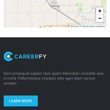
+
−
Leaflet
|
©
OpenStreetMap
contributors
Sed consequat sapien faus quam bibendum convallis quis
in nulla. Pellentesque volutpat odio eget diam cursus
semper.
LEARN MORE