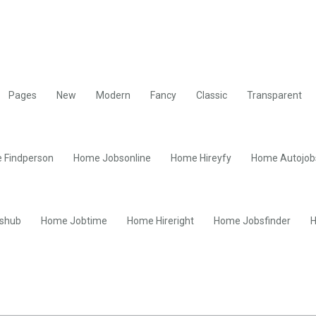
Pages
New
Modern
Fancy
Classic
Transparent
 Findperson
Home Jobsonline
Home Hireyfy
Home Autojob
shub
Home Jobtime
Home Hireright
Home Jobsfinder
H