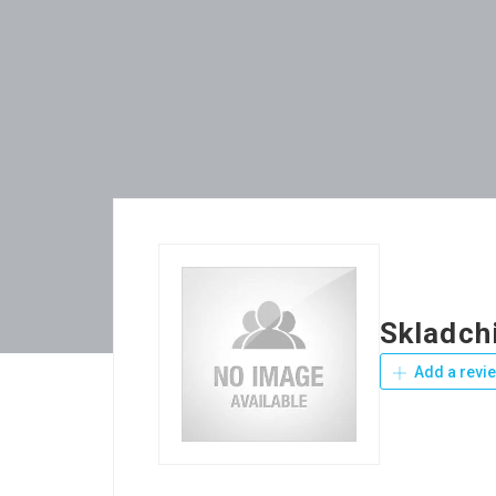
Skladch
Add a revi