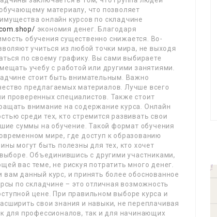
адчины заключается в том, что группа людей
 обучающему материалу, что позволяет
еимущества онлайн курсов по складчине
kcom.shop/
экономия денег. Благодаря
имость обучения существенно снижается. Во-
озволяют учиться из любой точки мира, не выходя
чаться по своему графику. Вы сами выбираете
вмещать учебу с работой или другими занятиями.
кладчине стоит быть внимательным. Важно
чество предлагаемых материалов. Лучше всего
ли проверенных специалистов. Также стоит
бращать внимание на содержание курса. Онлайн
стью среди тех, кто стремится развивать свои
льшие суммы на обучение. Такой формат обучения
современном мире, где доступ к образованию
ины могут быть полезны для тех, кто хочет
м выборе. Объединившись с другими участниками,
щей вас теме, не рискуя потратить много денег.
 вам данный курс, и принять более обоснованное
курсы по складчине – это отличная возможность
ступной цене. При правильном выборе курса и
асширить свои знания и навыки, не переплачивая
ак для профессионалов, так и для начинающих