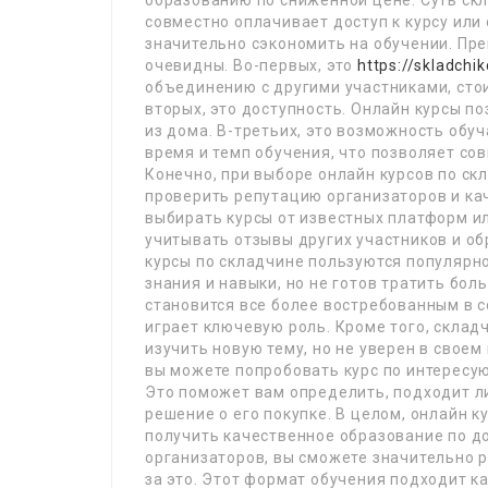
образованию по сниженной цене. Суть скл
совместно оплачивает доступ к курсу или
значительно сэкономить на обучении. Пр
очевидны. Во-первых, это
https://skladchi
объединению с другими участниками, сто
вторых, это доступность. Онлайн курсы п
из дома. В-третьих, это возможность обу
время и темп обучения, что позволяет со
Конечно, при выборе онлайн курсов по с
проверить репутацию организаторов и ка
выбирать курсы от известных платформ и
учитывать отзывы других участников и о
курсы по складчине пользуются популярно
знания и навыки, но не готов тратить бо
становится все более востребованным в 
играет ключевую роль. Кроме того, складч
изучить новую тему, но не уверен в свое
вы можете попробовать курс по интересую
Это поможет вам определить, подходит ли
решение о его покупке. В целом, онлайн 
получить качественное образование по до
организаторов, вы сможете значительно р
за это. Этот формат обучения подходит к