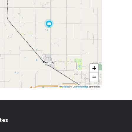
+
−
Leaflet
|
©
OpenStreetMap
contributors
tes