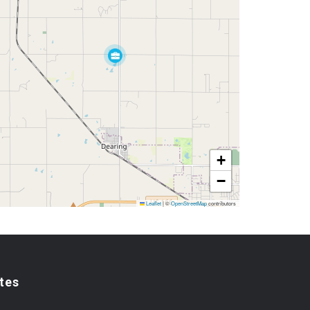
+
−
Leaflet
|
©
OpenStreetMap
contributors
tes