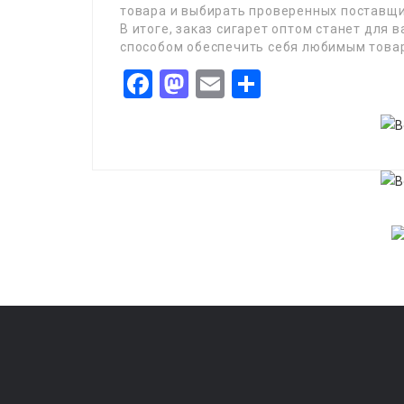
товара и выбирать проверенных поставщи
В итоге, заказ сигарет оптом станет для 
способом обеспечить себя любимым това
Facebook
Mastodon
Email
Share