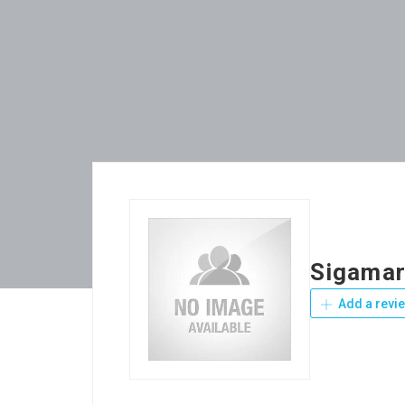
Sigamar
Add a revi