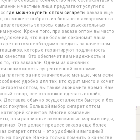
у купить большое количество и не беспокоиться о
мпании и частные лица предлагают услуги по
есс
где можно купить оптом сигареты
заказа еще
м, вы можете выбрать из большого ассортимента
 удовлетворить запросы самых взыскательных
им нужно. Кроме того, при заказе оптом вы часто
редложения, что еще больше сэкономит ваши
сигарет оптом необходимо следить за качеством
тавщиков, которые гарантируют подлинность
м качества. Это обеспечит вам надежность и
о то, что заказали. Одним из основных
тся возможность существенной экономии.
вы платите за них значительно меньше, чем если
особенно удобно для тех, кто курит много и хочет
 сигареты оптом, вы также экономите время. Вам
ужный товар, все это можно сделать онлайн,
о. Доставка обычно осуществляется быстро и без
есс покупки. Большой выбор сигарет оптом
 категорий клиентов. Многие компании
еты, но и различные эксклюзивные марки и виды,
газинах. Это делает процесс заказа еще более
каз сигарет оптом – это удобный и выгодный
ть на покупке. Важно только помнить о качестве