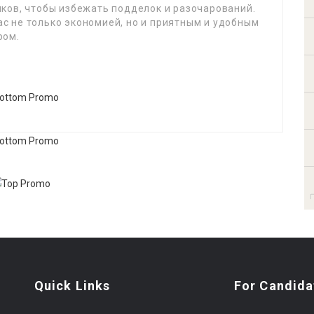
ков, чтобы избежать подделок и разочарований.
вас не только экономией, но и приятным и удобным
ром.
Quick Links
For Candida