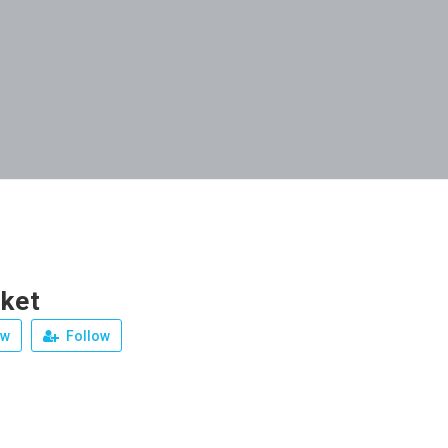
ket
ew
Follow