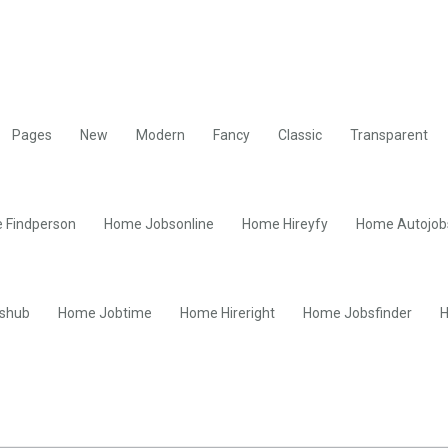
Pages
New
Modern
Fancy
Classic
Transparent
 Findperson
Home Jobsonline
Home Hireyfy
Home Autojob
shub
Home Jobtime
Home Hireright
Home Jobsfinder
H