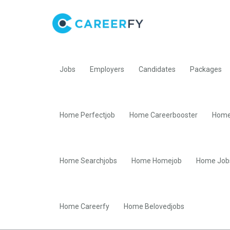
Jobs
Employers
Candidates
Packages
Home Perfectjob
Home Careerbooster
Home
Home Searchjobs
Home Homejob
Home Job
Home Careerfy
Home Belovedjobs