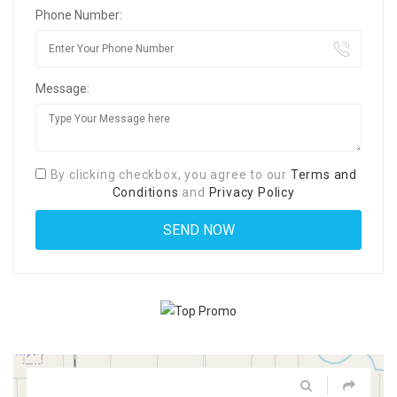
Phone Number:
Message:
By clicking checkbox, you agree to our
Terms and
Conditions
and
Privacy Policy