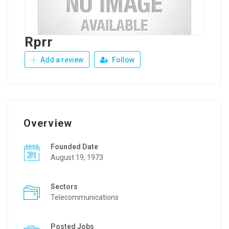
Rprr
Add a review
Follow
Overview
Founded Date
August 19, 1973
Sectors
Telecommunications
Posted Jobs