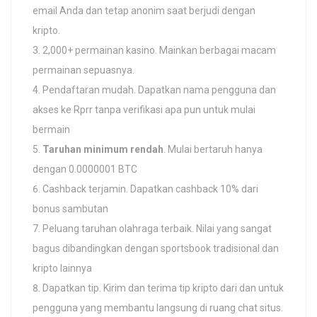
email Anda dan tetap anonim saat berjudi dengan
kripto.
2,000+ permainan kasino. Mainkan berbagai macam
permainan sepuasnya.
Pendaftaran mudah. Dapatkan nama pengguna dan
akses ke Rprr tanpa verifikasi apa pun untuk mulai
bermain
Taruhan minimum rendah
. Mulai bertaruh hanya
dengan 0.0000001 BTC
Cashback terjamin. Dapatkan cashback 10% dari
bonus sambutan
Peluang taruhan olahraga terbaik. Nilai yang sangat
bagus dibandingkan dengan sportsbook tradisional dan
kripto lainnya
Dapatkan tip. Kirim dan terima tip kripto dari dan untuk
pengguna yang membantu langsung di ruang chat situs.