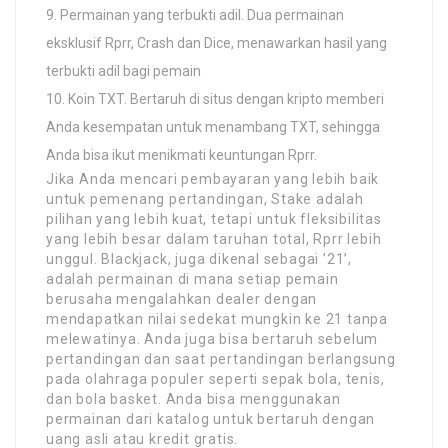
Permainan yang terbukti adil. Dua permainan
eksklusif Rprr, Crash dan Dice, menawarkan hasil yang
terbukti adil bagi pemain
Koin TXT. Bertaruh di situs dengan kripto memberi
Anda kesempatan untuk menambang TXT, sehingga
Anda bisa ikut menikmati keuntungan Rprr.
Jika Anda mencari pembayaran yang lebih baik
untuk pemenang pertandingan, Stake adalah
pilihan yang lebih kuat, tetapi untuk fleksibilitas
yang lebih besar dalam taruhan total, Rprr lebih
unggul. Blackjack, juga dikenal sebagai ’21’,
adalah permainan di mana setiap pemain
berusaha mengalahkan dealer dengan
mendapatkan nilai sedekat mungkin ke 21 tanpa
melewatinya. Anda juga bisa bertaruh sebelum
pertandingan dan saat pertandingan berlangsung
pada olahraga populer seperti sepak bola, tenis,
dan bola basket. Anda bisa menggunakan
permainan dari katalog untuk bertaruh dengan
uang asli atau kredit gratis.