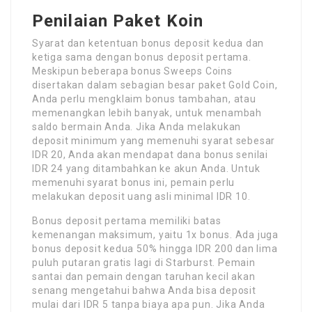
Penilaian Paket Koin
Syarat dan ketentuan bonus deposit kedua dan
ketiga sama dengan bonus deposit pertama.
Meskipun beberapa bonus Sweeps Coins
disertakan dalam sebagian besar paket Gold Coin,
Anda perlu mengklaim bonus tambahan, atau
memenangkan lebih banyak, untuk menambah
saldo bermain Anda. Jika Anda melakukan
deposit minimum yang memenuhi syarat sebesar
IDR 20, Anda akan mendapat dana bonus senilai
IDR 24 yang ditambahkan ke akun Anda. Untuk
memenuhi syarat bonus ini, pemain perlu
melakukan deposit uang asli minimal IDR 10.
Bonus deposit pertama memiliki batas
kemenangan maksimum, yaitu 1x bonus. Ada juga
bonus deposit kedua 50% hingga IDR 200 dan lima
puluh putaran gratis lagi di Starburst. Pemain
santai dan pemain dengan taruhan kecil akan
senang mengetahui bahwa Anda bisa deposit
mulai dari IDR 5 tanpa biaya apa pun. Jika Anda