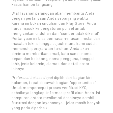
kasus hampir langsung.
Staf layanan pelanggan akan membantu Anda
dengan pertanyaan Anda sepanjang waktu.
Karena ini bukan unduhan dari Play Store, Anda
harus masuk ke pengaturan ponsel untuk
mengizinkan unduhan dari “sumber tidak dikenal”.
Pertanyaan ini bisa bermacam-macam, mulai dari
masalah teknis hingga sejauh mana kami sudah
memenuhi persyaratan taruhan. Anda akan
diminta memberikan email, kata sandi, nama
depan dan belakang, nama pengguna, tanggal
lahir, jenis kelamin, alamat, dan detail dasar
lainnya.
Preferensi bahasa dapat
dipilih dari bagian kiri
halaman, tepat di bawah bagian “opportunities”.
Untuk mempercepat proses verifikasi KYC,
sebaiknya lengkapi informasi profil akun Anda. Ini
campuran antara menikmati desainnya sambil
frustrasi dengan layanannya… jelas masih banyak
yang perlu diperbaiki.