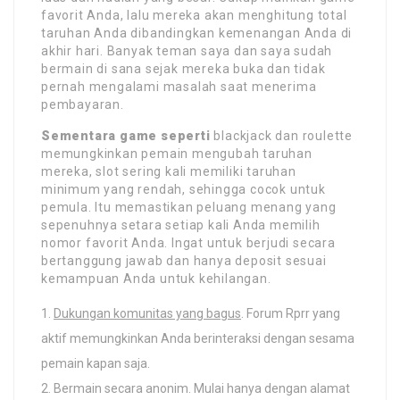
favorit Anda, lalu mereka akan menghitung total
taruhan Anda dibandingkan kemenangan Anda di
akhir hari. Banyak teman saya dan saya sudah
bermain di sana sejak mereka buka dan tidak
pernah mengalami masalah saat menerima
pembayaran.
Sementara game seperti
blackjack dan roulette
memungkinkan pemain mengubah taruhan
mereka, slot sering kali memiliki taruhan
minimum yang rendah, sehingga cocok untuk
pemula. Itu memastikan peluang menang yang
sepenuhnya setara setiap kali Anda memilih
nomor favorit Anda. Ingat untuk berjudi secara
bertanggung jawab dan hanya deposit sesuai
kemampuan Anda untuk kehilangan.
Dukungan komunitas yang bagus
. Forum Rprr yang
aktif memungkinkan Anda berinteraksi dengan sesama
pemain kapan saja.
Bermain secara anonim. Mulai hanya dengan alamat