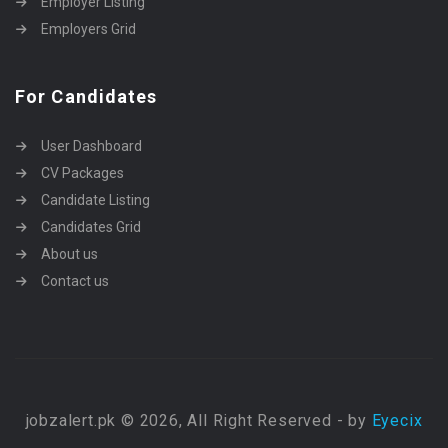
Employer Listing
Employers Grid
For Candidates
User Dashboard
CV Packages
Candidate Listing
Candidates Grid
About us
Contact us
jobzalert.pk © 2026, All Right Reserved - by
Eyecix