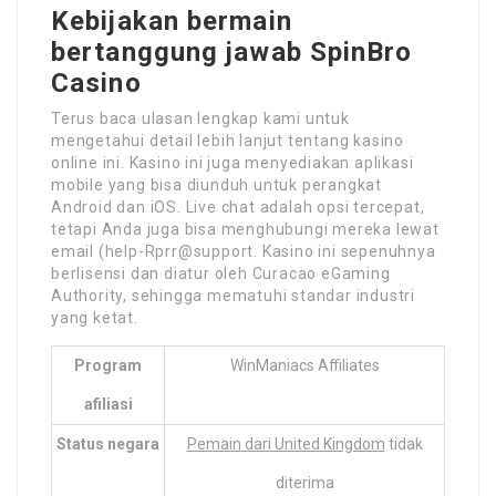
Kebijakan bermain
bertanggung jawab SpinBro
Casino
Terus baca ulasan lengkap kami untuk
mengetahui detail lebih lanjut tentang kasino
online ini. Kasino ini juga menyediakan aplikasi
mobile yang bisa diunduh untuk perangkat
Android dan iOS. Live chat adalah opsi tercepat,
tetapi Anda juga bisa menghubungi mereka lewat
email (help-Rprr@support. Kasino ini sepenuhnya
berlisensi dan diatur oleh Curacao eGaming
Authority, sehingga mematuhi standar industri
yang ketat.
Program
WinManiacs Affiliates
afiliasi
Status negara
Pemain dari United Kingdom
tidak
diterima