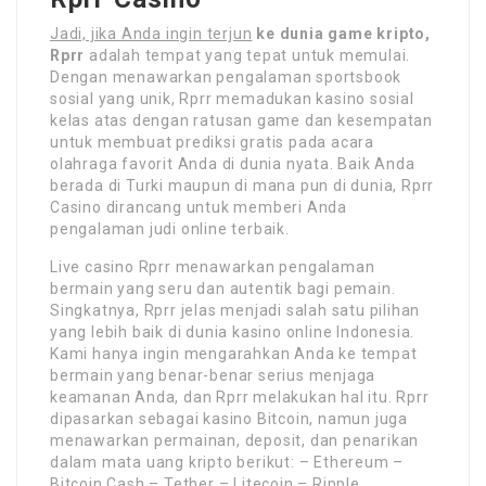
Jadi, jika Anda ingin terjun
ke dunia game kripto,
Rprr
adalah tempat yang tepat untuk memulai.
Dengan menawarkan pengalaman sportsbook
sosial yang unik, Rprr memadukan kasino sosial
kelas atas dengan ratusan game dan kesempatan
untuk membuat prediksi gratis pada acara
olahraga favorit Anda di dunia nyata. Baik Anda
berada di Turki maupun di mana pun di dunia, Rprr
Casino dirancang untuk memberi Anda
pengalaman judi online terbaik.
Live casino Rprr menawarkan pengalaman
bermain yang seru dan autentik bagi pemain.
Singkatnya, Rprr jelas menjadi salah satu pilihan
yang lebih baik di dunia kasino online Indonesia.
Kami hanya ingin mengarahkan Anda ke tempat
bermain yang benar-benar serius menjaga
keamanan Anda, dan Rprr melakukan hal itu. Rprr
dipasarkan sebagai kasino Bitcoin, namun juga
menawarkan permainan, deposit, dan penarikan
dalam mata uang kripto berikut: – Ethereum –
Bitcoin Cash – Tether – Litecoin – Ripple