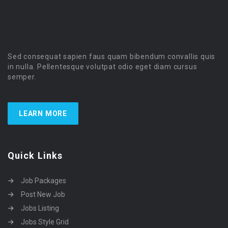
Sed consequat sapien faus quam bibendum convallis quis
in nulla. Pellentesque volutpat odio eget diam cursus
semper.
LEARN MORE
Quick Links
Job Packages
Post New Job
Jobs Listing
Jobs Style Grid