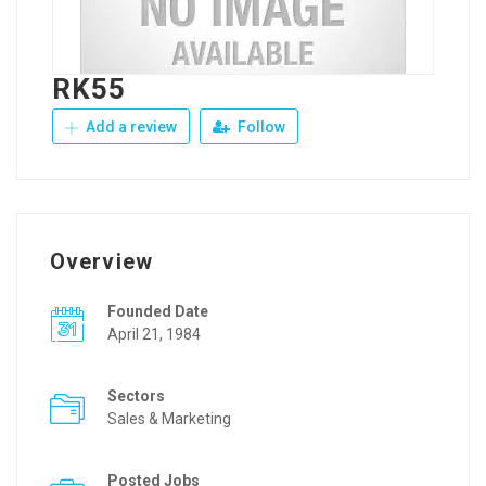
RK55
Add a review
Follow
Overview
Founded Date
April 21, 1984
Sectors
Sales & Marketing
Posted Jobs