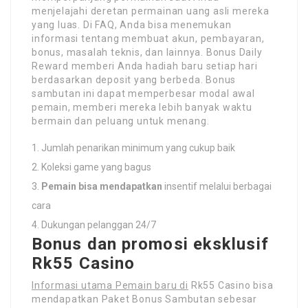
menjelajahi deretan permainan uang asli mereka
yang luas. Di FAQ, Anda bisa menemukan
informasi tentang membuat akun, pembayaran,
bonus, masalah teknis, dan lainnya. Bonus Daily
Reward memberi Anda hadiah baru setiap hari
berdasarkan deposit yang berbeda. Bonus
sambutan ini dapat memperbesar modal awal
pemain, memberi mereka lebih banyak waktu
bermain dan peluang untuk menang.
Jumlah penarikan minimum yang cukup baik
Koleksi game yang bagus
Pemain bisa mendapatkan
insentif melalui berbagai
cara
Dukungan pelanggan 24/7
Bonus dan promosi eksklusif
Rk55 Casino
Informasi utama Pemain baru di
Rk55 Casino bisa
mendapatkan Paket Bonus Sambutan sebesar