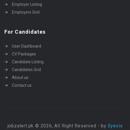
Employer Listing
Employers Grid
For Candidates
User Dashboard
CV Packages
Candidate Listing
Candidates Grid
About us
Contact us
jobzalert.pk © 2026, All Right Reserved - by
Eyecix