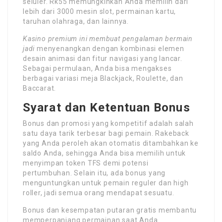
seluler. Rk55 memungkinkan Anda memilih dari
lebih dari 3000 mesin slot, permainan kartu,
taruhan olahraga, dan lainnya.
Kasino premium ini membuat
pengalaman bermain
jadi
menyenangkan dengan kombinasi elemen
desain animasi dan fitur navigasi yang lancar.
Sebagai permulaan, Anda bisa mengakses
berbagai variasi meja Blackjack, Roulette, dan
Baccarat.
Syarat dan Ketentuan Bonus
Bonus dan promosi yang kompetitif adalah salah
satu daya tarik terbesar bagi pemain. Rakeback
yang Anda peroleh akan otomatis ditambahkan ke
saldo Anda, sehingga Anda bisa memilih untuk
menyimpan token TFS demi potensi
pertumbuhan. Selain itu, ada bonus yang
menguntungkan untuk pemain reguler dan high
roller, jadi semua orang mendapat sesuatu.
Bonus dan kesempatan putaran gratis membantu
memperpanjang permainan saat Anda