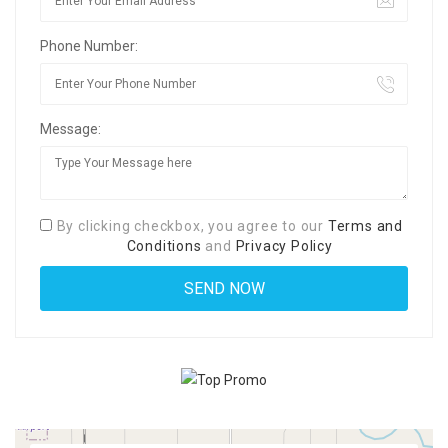
Phone Number:
Message:
By clicking checkbox, you agree to our
Terms and
Conditions
and
Privacy Policy