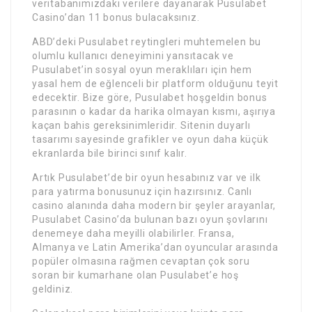
veritabanımızdaki verilere dayanarak Pusulabet
Casino’dan 11 bonus bulacaksınız.
ABD’deki Pusulabet reytingleri muhtemelen bu
olumlu kullanıcı deneyimini yansıtacak ve
Pusulabet’in sosyal oyun meraklıları için hem
yasal hem de eğlenceli bir platform olduğunu teyit
edecektir. Bize göre, Pusulabet hoşgeldin bonus
parasının o kadar da harika olmayan kısmı, aşırıya
kaçan bahis gereksinimleridir. Sitenin duyarlı
tasarımı sayesinde grafikler ve oyun daha küçük
ekranlarda bile birinci sınıf kalır.
Artık Pusulabet’de bir oyun hesabınız var ve ilk
para yatırma bonusunuz için hazırsınız. Canlı
casino alanında daha modern bir şeyler arayanlar,
Pusulabet Casino’da bulunan bazı oyun şovlarını
denemeye daha meyilli olabilirler. Fransa,
Almanya ve Latin Amerika’dan oyuncular arasında
popüler olmasına rağmen cevaptan çok soru
soran bir kumarhane olan Pusulabet’e hoş
geldiniz.