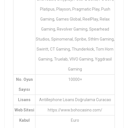
Platipus, Playson, Pragmatic Play, Push
Gaming, Games Global, ReelPlay, Relax
Gaming, Revolver Gaming, Spearhead
Studios, Spinomenal, Spribe, Sthlm Gaming,
Swintt, CT Gaming, Thunderkick, Tom Horn
Gaming, Truelab, VIVO Gaming, Yggdrasil
Gaming
No. Oyun
10000+
Sayısı
Lisans
Antillephone Lisans Doğrulama Curacao
Web Sitesi
https://www.bohocasino.com/
Kabul
Euro