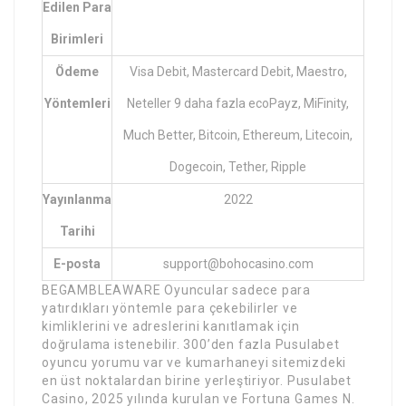
Edilen Para
Birimleri
Ödeme
Visa Debit, Mastercard Debit, Maestro,
Yöntemleri
Neteller 9 daha fazla ecoPayz, MiFinity,
Much Better, Bitcoin, Ethereum, Litecoin,
Dogecoin, Tether, Ripple
Yayınlanma
2022
Tarihi
E-posta
support@bohocasino.com
BEGAMBLEAWARE Oyuncular sadece para
yatırdıkları yöntemle para çekebilirler ve
kimliklerini ve adreslerini kanıtlamak için
doğrulama istenebilir. 300’den fazla Pusulabet
oyuncu yorumu var ve kumarhaneyi sitemizdeki
en üst noktalardan birine yerleştiriyor. Pusulabet
Casino, 2025 yılında kurulan ve Fortuna Games N.