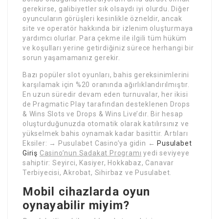
gerekirse, galibiyetler sık olsaydı iyi olurdu. Diğer
oyuncuların görüşleri kesinlikle özneldir, ancak
site ve operatör hakkında bir izlenim oluşturmaya
yardımcı olurlar. Para çekme ile ilgili tüm hüküm
ve koşulları yerine getirdiğiniz sürece herhangi bir
sorun yaşamamanız gerekir.
Bazı popüler slot oyunları, bahis gereksinimlerini
karşılamak için %20 oranında ağırlıklandırılmıştır.
En uzun süredir devam eden turnuvalar, her ikisi
de Pragmatic Play tarafından desteklenen Drops
& Wins Slots ve Drops & Wins Live’dır. Bir hesap
oluşturduğunuzda otomatik olarak katılırsınız ve
yükselmek bahis oynamak kadar basittir. Artıları
Eksiler: → Pusulabet Casino’ya gidin ←
Pusulabet
Giriş
Casino’nun Sadakat Programı
yedi seviyeye
sahiptir: Seyirci, Kasiyer, Hokkabaz, Canavar
Terbiyecisi, Akrobat, Sihirbaz ve Pusulabet.
Mobil cihazlarda oyun
oynayabilir miyim?