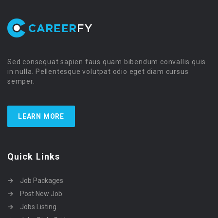
Sed consequat sapien faus quam bibendum convallis quis
in nulla. Pellentesque volutpat odio eget diam cursus
semper.
LEARN MORE
Quick Links
Job Packages
Post New Job
Jobs Listing