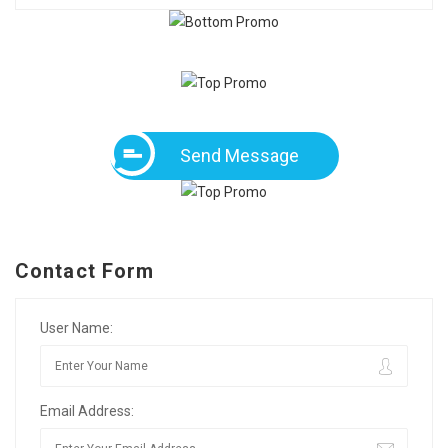
Send Message
Contact Form
User Name:
Email Address: