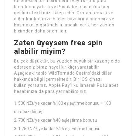
Geleneksel para birimlerini veya kripto para
birimlerini yatırın ve Pusulabet casino’da hoş
geldiniz teklifinizi talep edin. Orman teması ve
diğer karikatürize hileler bazılarına önemsiz ve
basmakalıp görünebilir, ancak içerik her zaman
biçimden daha önemlidir.
Zaten üyeysem free spin
alabilir miyim?
Bu çok düşüktür, bu
yüzden büyük bir kazanç elde
ederseniz biraz hayal kırıklığı yaratabilir.
Aşağıdaki tablo WildTornado Casino’daki diller
hakkında bilgi içermektedir. Bir iOS cihazı
kullanıyorsanız, Apple Pay’i kullanarak Pusulabet
hesabınıza da para yatırabilirsiniz.
500 NZ₺’ye kadar %100 eşleştirme bonusu + 100
ücretsiz dönüş
700 NZ₺’ye kadar %40 eşleştirme bonusu
1.750 NZ₺’ye kadar %25 eşleştirme bonusu