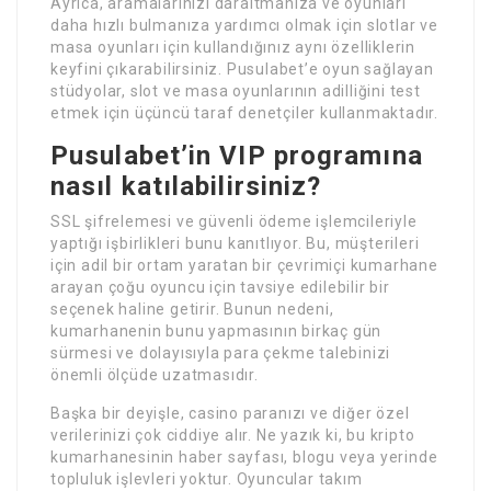
Ayrıca, aramalarınızı daraltmanıza ve oyunları
daha hızlı bulmanıza yardımcı olmak için slotlar ve
masa oyunları için kullandığınız aynı özelliklerin
keyfini çıkarabilirsiniz. Pusulabet’e oyun sağlayan
stüdyolar, slot ve masa oyunlarının adilliğini test
etmek için üçüncü taraf denetçiler kullanmaktadır.
Pusulabet’in VIP programına
nasıl katılabilirsiniz?
SSL şifrelemesi ve güvenli ödeme işlemcileriyle
yaptığı işbirlikleri bunu kanıtlıyor. Bu, müşterileri
için adil bir ortam yaratan bir çevrimiçi kumarhane
arayan çoğu oyuncu için tavsiye edilebilir bir
seçenek haline getirir. Bunun nedeni,
kumarhanenin bunu yapmasının birkaç gün
sürmesi ve dolayısıyla para çekme talebinizi
önemli ölçüde uzatmasıdır.
Başka bir deyişle, casino paranızı ve diğer özel
verilerinizi çok ciddiye alır. Ne yazık ki, bu kripto
kumarhanesinin haber sayfası, blogu veya yerinde
topluluk işlevleri yoktur. Oyuncular takım