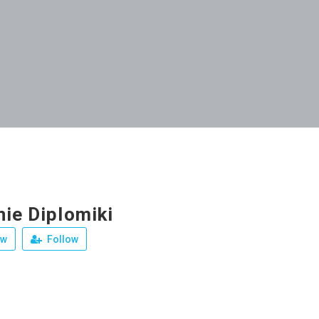
nie Diplomiki
ew
Follow