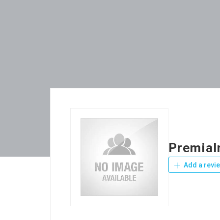
Premial
Add a revi