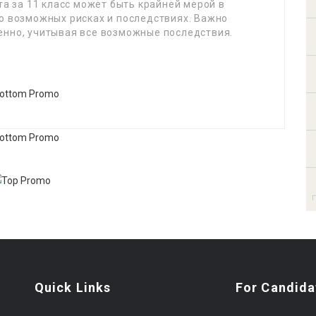
та за 11 класс может быть крайней мерой в
 о возможных рисках и последствиях. Важно
енно, учитывая все возможные последствия.
Quick Links
For Candida