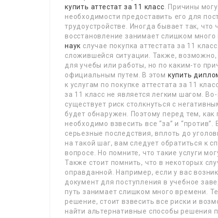
купить аттестат за 11 класс
. Причины мог
необходимости предоставить его для пос
трудоустройстве. Иногда бывает так, что ч
восстановление занимает слишком много 
наук
случае покупка аттестата за 11 клас
сложившейся ситуации. Также, возможно,
для учебы или работы, но по каким-то пр
официальным путем. В этом
купить дипло
к услугам по покупке аттестата за 11 клас
за 11 класс не является легким шагом. Во
существует риск столкнуться с негативн
будет обнаружен. Поэтому перед тем, как 
необходимо взвесить все “за” и “против”.
серьезные последствия, вплоть до уголов
на такой шаг, вам следует обратиться к с
вопросе. Но помните, что такие услуги мо
Также стоит помнить, что в некоторых слу
оправданной. Например, если у вас возн
документ для поступления в учебное зав
путь занимает слишком много времени. Т
решение, стоит взвесить все риски и воз
найти альтернативные способы решения п