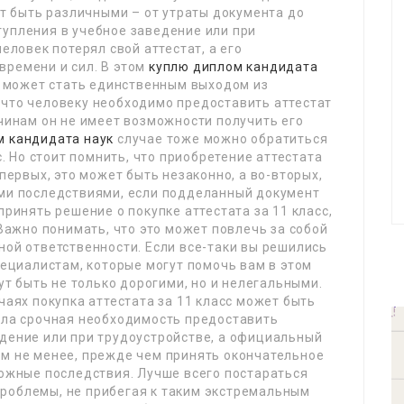
ут быть различными – от утраты документа до
тупления в учебное заведение или при
еловек потерял свой аттестат, а его
времени и сил. В этом
куплю диплом кандидата
с может стать единственным выходом из
 что человеку необходимо предоставить аттестат
ичинам он не имеет возможности получить его
м кандидата наук
случае тоже можно обратиться
с. Но стоит помнить, что приобретение аттестата
-первых, это может быть незаконно, а во-вторых,
ыми последствиями, если подделанный документ
принять решение о покупке аттестата за 11 класс,
 Важно понимать, что это может повлечь за собой
ной ответственности. Если все-таки вы решились
пециалистам, которые могут помочь вам в этом
гут быть не только дорогими, но и нелегальными.
чаях покупка аттестата за 11 класс может быть
икла срочная необходимость предоставить
едение или при трудоустройстве, а официальный
ем не менее, прежде чем принять окончательное
можные последствия. Лучше всего постараться
роблемы, не прибегая к таким экстремальным