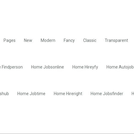
Pages
New
Modern
Fancy
Classic
Transparent
 Findperson
Home Jobsonline
Home Hireyfy
Home Autojob
shub
Home Jobtime
Home Hireright
Home Jobsfinder
H