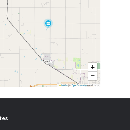
+
−
Leaflet
|
©
OpenStreetMap
contributors
tes