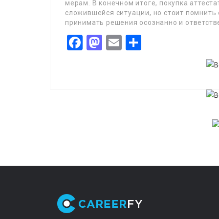
мерам. В конечном итоге, покупка аттеста
сложившейся ситуации, но стоит помнить
принимать решения осознанно и ответств
Facebook
Mastodon
Email
Share