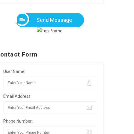
Send Message
ontact Form
User Name:
Email Address:
Phone Number: