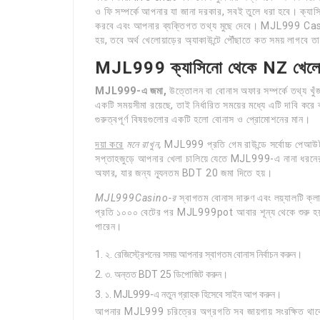
ও ফি সম্পর্কে আপনার যা জানা দরকার, সবই তুলে ধরা হবে। ক্যা
করবে এবং আপনার ব্যক্তিগত তথ্য মুছে দেবে। MJL999 Casin
হয়, তবে অর্থ খেলোয়াড়ের অ্যাকাউন্টে পৌঁছাতে কত সময় লাগবে তা ন
MJL999 ক্যাসিনো থেকে NZ খেলোয়
MJL999-এ জমা,
উত্তোলন বা বোনাস অফার সম্পর্কে তথ্য 
একটি সময়সীমা রয়েছে, তাই নির্ধারিত সময়ের মধ্যে এটি দাবি কর
গুরুত্বপূর্ণ বিষয়গুলোর একটি হলো বোনাস ও প্রোমোশনের মান।
দয়া করে
মনে রাখুন,
MJL999 প্রতি গেম রাউন্ডে সর্বোচ্চ পে
সপ্তাহজুড়ে আপনার খেলা চালিয়ে যেতে MJL999-এ নানা ধর
অফার, যার জন্য ন্যূনতম BDT 20 জমা দিতে হয়।
MJL999Casino-র
স্বাগতম বোনাস দারুণ এবং লয়্যালটি ক্ল
প্রতি ১০০০ বেটের পর MJL999pot আবার শূন্য থেকে শুরু 
পারেন।
২. রেজিস্ট্রেশনের সময় আপনার স্বাগতম বোনাস নির্বাচন করুন।
৩. অন্তত BDT 25 ডিপোজিট করুন।
১. MJL999-এ নতুন গ্রাহক হিসেবে সাইন আপ করুন।
আপনার MJL999 চরিত্রের অগ্রগতি সব জায়গায় সংরক্ষিত থাক