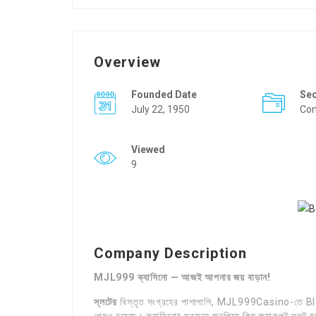
Overview
Founded Date
Se
July 22, 1950
Con
Viewed
9
Company Description
MJL999 ক্যাসিনো — আজই আপনার জয় বাড়ান!
স্লটের
বিস্তৃত সংগ্রহের পাশাপাশি, MJL999Casino-তে