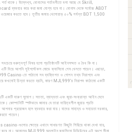
র্ত থাকে। উল্লেখ্য, বোনাসের শর্তাবলীতে বলা আছে যে Skrill,
 ব্যবহার করে করা জমা যোগ্য হবে না। বোনাস থেকে সর্বোচ্চ ABDT
ওয়েজার করতে হবে। তৃতীয় জমায় খেলোয়াড় ৫০% পর্যন্ত BDT 1,500
সবচেয়ে গুরুত্বপূর্ণ বিষয় হলো প্রতিষ্ঠানটি আইনসম্মত ও বৈধ কি না।
আর এটি দিয়ে আপনি সুইপস্টেকস মোডে ক্যাসিনো গেম খেলতে পারেন। এছাড়া,
JL999 Casino-তে পাঠানো সব ব্যক্তিগত ও গোপন তথ্য নিরাপদে এবং
 নিয়ে কখনোই চিন্তা করতে হয়নি, কারণ MJL999’র নিরাপদ কাঠামো একটি
টি একটি দারুণ সুযোগ। সততা, ন্যায্যতা এবং জুয়া-সংক্রান্ত আইন মেনে
। কোম্পানিটি স্পষ্টভাবে জানায় যে তারা দায়িত্বশীল জুয়ার প্রতি
, যা আপনার প্রয়োজন হলে ব্যবহার করা যায়। যাদের সাহায্য ও সহায়তা দরকার,
গ করতে পারেন।
 casino-গুলোর ক্ষেত্রে এখানে সাধারণত কিছুটা পিছিয়ে থাকা দেখা যায়,
রাদ্দ করে না। আমাদের MJL999 অনলাইন ক্যাসিনো রিভিউয়ের এই অংশে সীমা