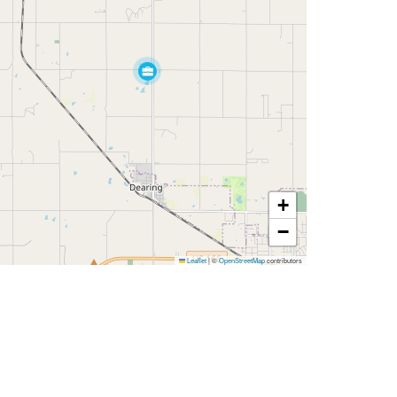
+
−
Leaflet
|
©
OpenStreetMap
contributors