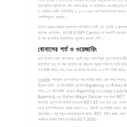
গেমও রয়েছে। ক্যাসিনোর সবচেয়ে জনপ্রিয় কিছু জ্যাকপট স্ল
প্রগ্রেসিভ জ্যাকপট গেম অফার করে, যা ভাগ্যবান খেলোয়াড়দে
ও স্পোর্টস বেটিং সাইটটিতে ৬,৬০০-এরও বেশি টাইটেলসহ বিশাল গ
স্পোর্টসবুকও রয়েছে।
এখানে হাজার হাজার মানসম্মত অনলাইন স্লট এবং রুলেট ও ব্ল্যাক
স্বাগত সংযোজন, আর MJL999 Casino-তে আপনি এগুলোর অন
যা গড় কানাডীয় ক্যাসিনোর তুলনায় অনেক বেশি।
বোনাসের শর্ত ও ওয়েজারিং
এই বোনাস পেতে আপনাকে একটি নতুন অ্যাকাউন্ট খুলে অন্তত
জমা দিতে হয়, যা শুরু থেকেই বড় অঙ্কের জুয়ার পরিবেশ তৈর
বার বাজি ধরতে হবে, এবং এর জন্য আপনার ১৮৩ দিন সময় আছে
ওয়েজারিং
শর্তগুলো বেশ ন্যায্য—ডিপোজিট ম্যাচ এবং ফ্রি স্প
হিসেবে তৈরি: ১ম ডিপোজিট বোনাসে Bgaming-এর Aztec M
স্পিন; ২য় ডিপোজিট বোনাসে Bgaming-এর Lucky Lady Moo
Bgaming-এর Aztec Magic Deluxe-এর জন্য BDT 100 পর
আপনার যোগ্য ডিপোজিট কমপক্ষে BDT 20 হতে হবে এবং বোনাস ও 
থেকে বৃহস্পতিবারের মধ্যে অন্তত ৩০ বিডিটি ডিপোজিট করলে আর
প্রযোজ্য। শুধু নতুন খেলোয়াড়দের জন্য, BDT 10+ জমা, মেগা রিল
আজীবন জমার সমান (সর্বোচ্চ BDT 250)।