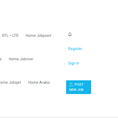
0
RTL – LTR
Home Jobpoint
Register
s
Home Jobriver
Sign In
ome Jobsjet
Home Arabic
POST
NEW JOB