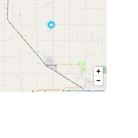
+
−
Leaflet
|
©
OpenStreetMap
contributors