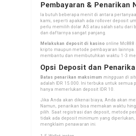
Pembayaran & Penarikan 
Ia butuh beberapa menit di antara pertany
kami, seperti apakah ada rollover deposit um
perlu memilih dolar AS atau salah satu dari 
dan daftarnya sangat panjang.
Melakukan deposit di kasino
online Mc888
kripto maupun metode pembayaran lainnya.
membantu dan membutuhkan waktu 1-3 meni
Opsi Deposit dan Penarik
Batas penarikan maksimum
mingguan di situ
adalah IDR 15.000. Ini terbuka untuk semua
hanya memerlukan deposit IDR 10.
Jika Anda akan dikenai biaya, Anda akan me
Namun, penarikan bisa memakan waktu hing
pilih. Saat registrasi dan deposit, metode p
tidak ada deposit minimum yang diperlukan,
mengklaim penawaran ini.