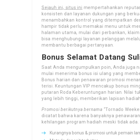
Sejauh ini, situs ini
mempertahankan reputasi 
konsisten dan layanan dukungan yang berku
menambahkan kontrol yang ditempatkan den
hampir tidak perlu memakai menu untuk men
halaman utama, mulai dari perbankan, klaim
bisa menghubungi layanan pelanggan melalui
membantu berbagai pertanyaan.
Bonus Selamat Datang Sul
Saat Anda mengumpulkan poin, Anda juga nai
mulai menerima bonus isi ulang yang memb
Bonus harian dan penawaran promosi menam
terisi. Keuntungan VIP mencakup bonus ming
putaran Roda Keberuntungan harian. Nilai tu
yang lebih tinggi, memberikan lapisan hadi
Promosi berikutnya bernama
“Tornado Weekend
dicatat bahwa karena banyaknya penawaran 
kehilangan program hadiah meski tidak ada.
Kurangnya bonus & promosi untuk pemain la