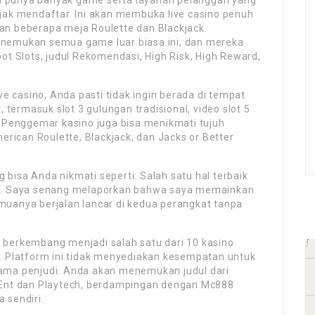
a punya banyak game serta layanan pelanggan yang
ejak mendaftar. Ini akan membuka live casino penuh
an beberapa meja Roulette dan Blackjack.
mukan semua game luar biasa ini, dan mereka
ot Slots, judul Rekomendasi, High Risk, High Reward,
e casino, Anda pasti tidak ingin berada di tempat
ermasuk slot 3 gulungan tradisional, video slot 5
. Penggemar kasino juga bisa menikmati tujuh
ican Roulette, Blackjack, dan Jacks or Better
bisa Anda nikmati seperti: Salah satu hal terbaik
ino. Saya senang melaporkan bahwa saya memainkan
muanya berjalan lancar di kedua perangkat tanpa
ini berkembang menjadi salah satu dari 10 kasino
n. Platform ini tidak menyediakan kesempatan untuk
sama penjudi. Anda akan menemukan judul dari
etEnt dan Playtech, berdampingan dengan Mc888
 sendiri.