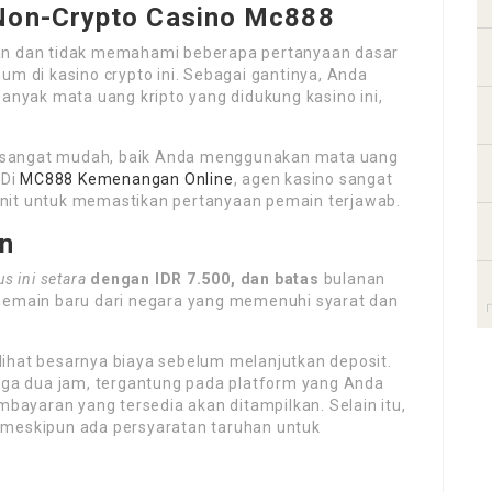
Non-Crypto Casino Mc888
aan dan tidak memahami beberapa pertanyaan dasar
um di kasino crypto ini. Sebagai gantinya, Anda
banyak mata uang kripto yang didukung kasino ini,
 sangat mudah, baik Anda menggunakan mata uang
 Di
MC888 Kemenangan Online
, agen kasino sangat
t untuk memastikan pertanyaan pemain terjawab.
an
s ini setara
dengan IDR 7.500, dan batas
bulanan
 pemain baru dari negara yang memenuhi syarat dan
lihat besarnya biaya sebelum melanjutkan deposit.
ga dua jam, tergantung pada platform yang Anda
embayaran yang tersedia akan ditampilkan. Selain itu,
 meskipun ada persyaratan taruhan untuk