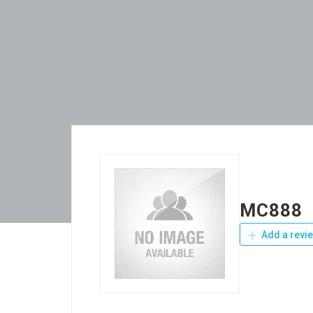
MC888
Add a revi