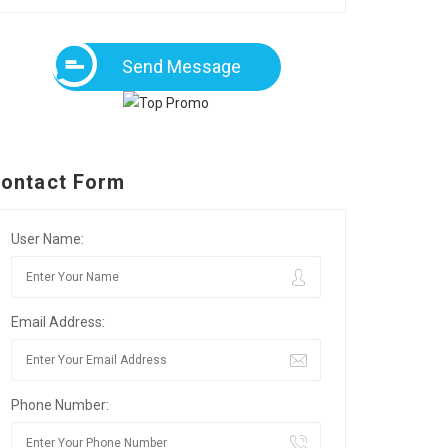
Send Message
ontact Form
User Name:
Email Address:
Phone Number: