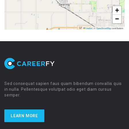
+
−
Leaflet
|
©
OpenStreetMap
contributors
Sed consequat sapien faus quam bibendum convallis quis
in nulla. Pellentesque volutpat odio eget diam cursus
semper.
LEARN MORE