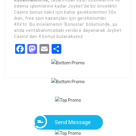
Kullanılabilirlik,
tasarımdan oyun özelliklerine ve
ödeme işlemlerine kadar Joybet’de bir önceliktir.
Casino bonus nakit için bahis gereksinimleri 50x
iken, free spin kazançları için gereksinimler
40x’tir. Bu incelemenin ‘Bonuslar’ bölümünde, şu
anda veritabanımızdaki verilere dayanarak Joybet
Casino’dan 4 bonus bulacaksınız.
Facebook
Mastodon
Email
Share
Send Message