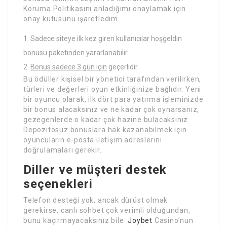
Koruma Politikasını anladığımı onaylamak için
onay kutusunu işaretledim.
Sadece siteye ilk kez giren kullanıcılar hoşgeldin
bonusu paketinden yararlanabilir.
Bonus sadece 3 gün için
geçerlidir.
Bu ödüller kişisel bir yönetici tarafından verilirken,
türleri ve değerleri oyun etkinliğinize bağlıdır. Yeni
bir oyuncu olarak, ilk dört para yatırma işleminizde
bir bonus alacaksınız ve ne kadar çok oynarsanız,
gezegenlerde o kadar çok hazine bulacaksınız.
Depozitosuz bonuslara hak kazanabilmek için
oyuncuların e-posta iletişim adreslerini
doğrulamaları gerekir.
Diller ve müşteri destek
seçenekleri
Telefon desteği yok, ancak dürüst olmak
gerekirse, canlı sohbet çok verimli olduğundan,
bunu kaçırmayacaksınız bile.
Joybet
Casino’nun