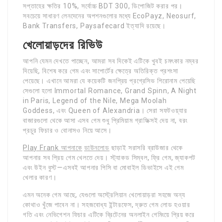
সপ্তাহের ক্ষতির 10%, সর্বোচ্চ BDT 300, ডিপোজিট করার পর।
সবচেয়ে সাধারণ লেনদেনের অপশনগুলোর মধ্যে EcoPayz, Neosurf,
Bank Transfers, Paysafecard ইত্যাদি রয়েছে।
খেলোয়াড়দের রিভিউ
আপনি যেমন দেখতে পাচ্ছেন, আমরা সব দিকেই এটিকে খুবই চমৎকার নম্বর
দিয়েছি, বিশেষ করে গেম এবং সাপোর্টের ক্ষেত্রে অতিরিক্ত প্রশংসা
পেয়েছে। এখানে আমরা যে কয়েকটি জনপ্রিয় প্রগ্রেসিভ শিরোনাম পেয়েছি
সেগুলো হলো Immortal Romance, Grand Spinn, A Night
in Paris, Legend of the Nile, Mega Moolah
Goddess, এবং Queen of Alexandria। সেরা সফটওয়্যার
বাজারগুলো থেকে আসা এসব গেম শুধু প্রিমিয়াম গ্রাফিক্সই দেয় না, বরং
প্রচুর ফিচার ও বোনাসও নিয়ে আসে।
Play Frank আপনাকে
ডাউনলোড
ছাড়াই সরাসরি ব্রাউজার থেকে
আপনার সব প্রিয় গেম খেলতে দেয়। স্ট্যাকড সিম্বল, ফ্রি গেম, জ্যাকপট
এবং উইন বুস্ট—এসবই আপনার পিসি বা মোবাইল ডিভাইসে এই গেম
খেলার কারণ।
এমন অনেক গেম আছে, যেগুলো অস্ট্রেলিয়ান খেলোয়াড়রা সহজে অন্য
কোথাও খুঁজে পাবেন না। সহজবোধ্য ইন্টারফেস, দ্রুত গেম লোড হওয়ার
গতি এবং নেভিগেশন ফিচার এটিকে ব্রিটেনের অনলাইন গেমিংয়ে প্রিয় করে