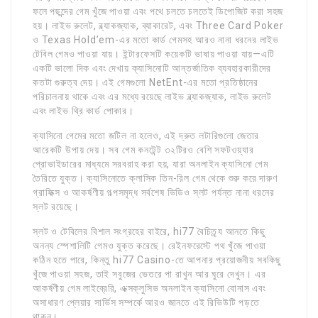
ফলে পছন্দের গেম খুঁজে পাওয়া এবং পথে চলতে চলতেই ডিপোজিট করা সহজ
হয়। লাইভ রুলেট, ব্ল্যাকজ্যাক, ব্যাকারেট, এবং Three Card Poker
ও Texas Hold’em-এর মতো কার্ড গেমসহ আরও নানা ধরনের লাইভ
টেবিল গেমও পাওয়া যায়। ইন্টারফেসটি কয়েকটি ভাষায় পাওয়া যায়—এটি
একটি ভালো দিক এবং দেখায় ক্যাসিনোটি আন্তর্জাতিক ব্যবহারকারীদের
কতটা গুরুত্ব দেয়। এই গেমগুলো NetEnt-এর মতো প্রতিষ্ঠানের
পরিচালনায় থাকে এবং এর মধ্যে রয়েছে লাইভ ব্ল্যাকজ্যাক, লাইভ রুলেট
এবং লাইভ থ্রি কার্ড পোকার।
ক্যাসিনো গেমের মতো জটিল না হলেও, এই দ্রুত লটারিগুলো জেতার
আরেকটি উপায় দেয়। সব গেম কনটেন্ট ৩২টিরও বেশি সফটওয়্যার
প্রোভাইডারের মাধ্যমে সরবরাহ করা হয়, যারা অনলাইন ক্যাসিনো গেম
তৈরিতে যুক্ত। ক্যাসিনোতে ক্লাসিক তিন-রিল গেম থেকে শুরু করে দারুণ
গ্রাফিক্স ও আকর্ষণীয় গল্পসমৃদ্ধ সর্বশেষ ভিডিও স্লট পর্যন্ত নানা ধরনের
স্লট রয়েছে।
স্লট ও টেবিলের বিশাল সংগ্রহের বাইরে, hi77 বৈচিত্র্য আনতে কিছু
অনন্য স্পেশালিটি গেমও যুক্ত করেছে। রেইনফরেস্টে পথ খুঁজে পাওয়া
কঠিন হতে পারে, কিন্তু hi77 Casino-তে আপনার প্রয়োজনীয় সবকিছু
খুঁজে পাওয়া সহজ, তাই সবুজের ভেতরে পা রাখুন আর ঘুরে দেখুন। এর
আকর্ষণীয় গেম লাইব্রেরি, এক্সক্লুসিভ অনলাইন ক্যাসিনো বোনাস এবং
অসাধারণ প্লেয়ার সার্ভিস সম্পর্কে আরও জানতে এই রিভিউটি পড়তে
থাকুন।