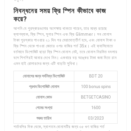
নিবন্ধনের সময় ফ্রি স্পিন কীভাবে কাজ
করে?
আপনি যে পুরস্কারগুলোর অপেক্ষায় থাকতে পারেন, তার মধ্যে রয়েছে
ক্যাশব্যাক, ফ্রি স্পিন, সুপার স্পিন এবং ফ্রি Glimmer। সব বোনাস
টাকা পুরস্কার পাওয়ার ২১ দিন পর মেয়াদোত্তীর্ণ হবে, এবং বোনাস টাকা ও
ফ্রি স্পিন থেকে পাওয়া জেতার ওপর বাজির শর্ত 35x। এই ক্যাসিনোতে
বর্তমানে ডিপোজিট ছাড়া ফ্রি স্পিন বোনাস নেই, তবে বোনাস নিয়মিত বদলায়
বলে শিগগিরই আবার দেখে নিন। একবারে বড় অঙ্কের টাকা জমা দিতে চান
এমন হাই রোলারদের জন্য এটি বাড়তি সুবিধা।
বোনাসের জন্য সর্বনিম্ন ডিপোজিট
BDT 20
প্রথম ডিপোজিট বোনাস
100 bonus spins
বোনাস কোড
BETGETCASINO
গেমের
সংখ্যা
1600
শুরুর তারিখ
03/2023
শর্তাবলির দিক থেকে, স্বাগতম বোনাসটির জন্য ৩৫ গুণ বাজির শর্ত