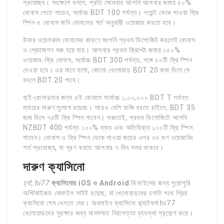
প্রযোজ্য। সংক্ষেপে বললে, প্রতি সোমবার আপনি আপনার জমায় ৫০%
বোনাস পেতে পারেন, সর্বোচ্চ BDT 100 পর্যন্ত। পয়েন্ট থেকে পাওয়া ফ্রি
স্পিন ও বোনাস মানি বোনাসের শর্ত অনুযায়ী ওয়েজার করতে হবে।
উদার ওয়েলকাম বোনাসের কারণে আপনি প্রথম ডিপোজিট করলেই বোনাস
ও প্রোমোশন শুরু হয়ে যায়। আপনার প্রথম ক্রিপ্টো জমায় ১৫০%
ওয়েজার-ফ্রি বোনাস, সর্বোচ্চ BDT 300 পর্যন্ত, সঙ্গে ৫০টি ফ্রি স্পিন
দেওয়া হবে। এর মানে হলো, কোনো খেলোয়াড় BDT 20 জমা দিলে সে
বদলে BDT 20 পাবে।
হাই-রোলারদের জন্য এই বোনাসে সর্বোচ্চ ১,০০,০০০ BDT T পর্যন্ত
ম্যাচের দারুণ সুযোগ রয়েছে। আরও বেশি বাজি ধরতে চাইলে, BDT 35
জমা দিলে ৭৫টি ফ্রি স্পিন পাবেন। শুরুতেই, প্রথম ডিপোজিটে আপনি
NZBDT 400 পর্যন্ত ১০০% ম্যাচ এবং অতিরিক্ত ১০০টি ফ্রি স্পিন
পাবেন। বোনাস ও ফ্রি স্পিন থেকে পাওয়া জয়ের ওপর ৩৫ গুণ ওয়েজারিং
শর্ত প্রযোজ্য, যা পূরণ করতে আপনার ৭ দিন সময় থাকবে।
দারুণ ক্যাসিনো
হ্যাঁ, hi77
ক্যাসিনোর
iOS ও Android
ডিভাইসের জন্য পুরোপুরি
অপ্টিমাইজড মোবাইল সাইট রয়েছে, যা খেলোয়াড়দের চলতি পথে প্রিয়
ক্যাসিনো গেম খেলতে দেয়। অনলাইন ক্যাসিনো প্ল্যাটফর্ম hi77
খেলোয়াড়দের সুরক্ষার জন্য মানসম্মত নিরাপত্তা ব্যবস্থা প্রয়োগ করে।