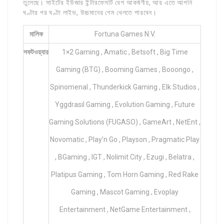
তুলেছে। সাইটের ইউজার ইন্টারফেসটি বেশ আকর্ষণীয়, আর এতে আপনি
ঘণ্টার পর ঘণ্টা লাইভ, উচ্চমানের গেম খেলতে পারবেন।
মালিক
Fortuna Games N.V.
সফটওয়্যার
1×2 Gaming , Amatic , Betsoft , Big Time
Gaming (BTG) , Booming Games , Booongo ,
Spinomenal , Thunderkick Gaming , Elk Studios ,
Yggdrasil Gaming , Evolution Gaming , Future
Gaming Solutions (FUGASO) , GameArt , NetEnt ,
Novomatic , Play’n Go , Playson , Pragmatic Play
, BGaming , IGT , Nolimit City , Ezugi , Belatra ,
Platipus Gaming , Tom Horn Gaming , Red Rake
Gaming , Mascot Gaming , Evoplay
Entertainment , NetGame Entertainment ,