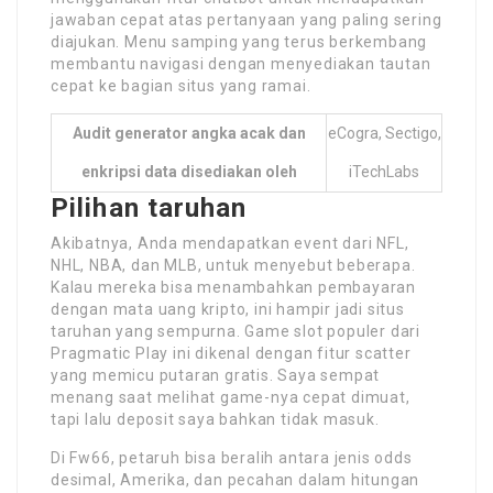
jawaban cepat atas pertanyaan yang paling sering
diajukan. Menu samping yang terus berkembang
membantu navigasi dengan menyediakan tautan
cepat ke bagian situs yang ramai.
Audit generator angka acak dan
eCogra, Sectigo,
enkripsi data disediakan oleh
iTechLabs
Pilihan taruhan
Akibatnya, Anda mendapatkan event dari NFL,
NHL, NBA, dan MLB, untuk menyebut beberapa.
Kalau mereka bisa menambahkan pembayaran
dengan mata uang kripto, ini hampir jadi situs
taruhan yang sempurna. Game slot populer dari
Pragmatic Play ini dikenal dengan fitur scatter
yang memicu putaran gratis. Saya sempat
menang saat melihat game-nya cepat dimuat,
tapi lalu deposit saya bahkan tidak masuk.
Di Fw66, petaruh bisa beralih antara jenis odds
desimal, Amerika, dan pecahan dalam hitungan