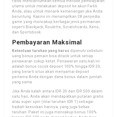
Fw66 mencantumkan semua metode pembayaran
utama untuk melakukan deposit ke akun Fw66
Anda, atau untuk menarik kemenangan jika Anda
beruntung. Kasino ini menampilkan 28 penyedia
game yang mencakup berbagai jenis permainan
seperti Blackjack, Roulette, Scratchcards, Keno,
dan Sportsbook.
Pembayaran Maksimal
Ketentuan taruhan yang harus
dipenuhi sebelum
uang bonus pemain bisa ditarik untuk setiap
penawaran cukup ketat. Penawaran satu kali ini
adalah bonus cocok deposit 100% hingga IDR 50,
yang berarti situs akan menyamai deposit
pertama Anda dengan dana bonus dalam jumlah
yang sama.
Jika Anda kalah antara IDR 20 dan IDR 500 dalam
satu hari, Anda akan mendapatkan putaran gratis
atau super spin (nilai taruhan IDR 1) sebagai
hadiah keesokan harinya, yang juga bebas
taruhan. Paket ini juga mencakup bonus 100%