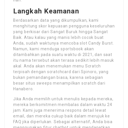
hari.
Langkah Keamanan
Berdasarkan data yang dikumpulkan, kami
menghitung skor kepuasan pengguna keseluruhan
yang berkisar dari Sangat Buruk hingga Sangat
Baik. Atau kalau yang manis lebih cocok buat
Anda, sudah waktunya mencoba slot Candy Burst.
Namun, kami menduga sportsbook akan
ditambahkan pada suatu waktu di 2021, dan saat
itu nama tersebut akan terasa sedikit lebih masuk
akal. Anda akan menemukan menu Scratch
terpisah dengan scratchcard dari Spinoro, yang
bukan pemandangan biasa, karena sebagian
besar situs sweeps menampilkan scratch dari
Hanabero.
Jika Anda memilih untuk menulis kepada mereka,
mereka berkomitmen membalas dalam waktu 24
jam. Kami juga menerima respons detail lewat
email, dan mereka cukup baik dalam merujuk ke
FAQ jika diperlukan. Sebagai alternatif, Anda bisa
menggunakan fitur chatbot untuk mendapatkan