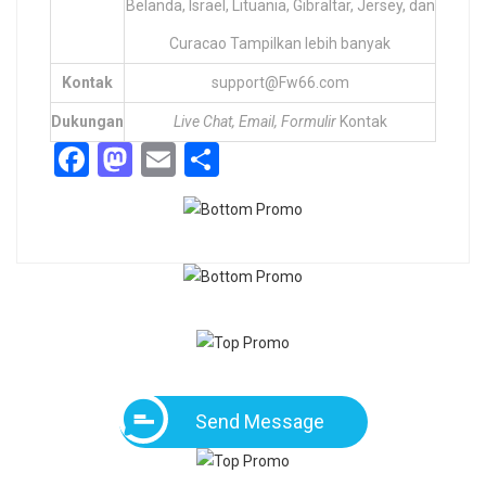
Belanda, Israel, Lituania, Gibraltar, Jersey, dan
Curacao Tampilkan lebih banyak
Kontak
support@Fw66.com
Dukungan
Live Chat, Email, Formulir
Kontak
Facebook
Mastodon
Email
Share
Send Message