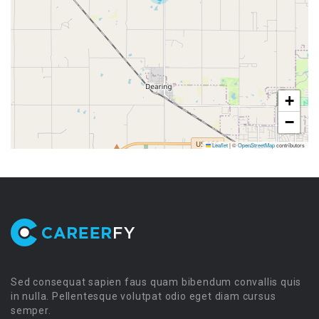
+
−
Leaflet
|
©
OpenStreetMap
contributors
Sed consequat sapien faus quam bibendum convallis quis
in nulla. Pellentesque volutpat odio eget diam cursus
semper.