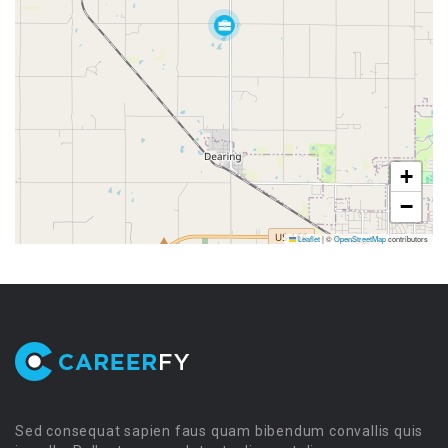
+
−
Leaflet
|
©
OpenStreetMap
contributors
Sed consequat sapien faus quam bibendum convallis quis