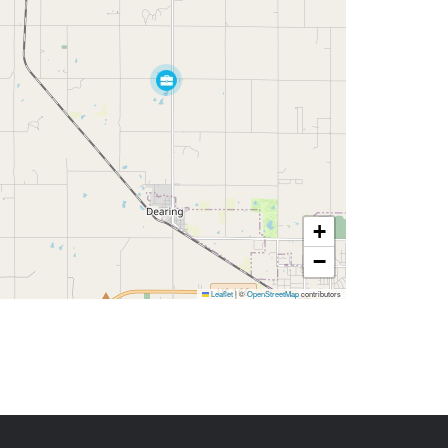
+
−
Leaflet
|
©
OpenStreetMap
contributors