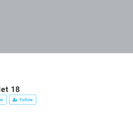
let 18
ew
Follow