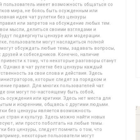
ый пользователь имеет возможность общаться со
лков мира, не боясь быть осужденным или
новная идея чат рулетки без цензуры
х правил или запретов на обсуждение любых тем.
вои мысли, делиться своими взглядами и
а будут подвергнуты цензуре или модерации.
тке, пользователи могут насладиться полной
могут обсуждать любые темы, задавать вопросы,
 друзей и собеседников. Конечно, наличие
привести к тому, что некоторые разговоры станут
 Однако в чат рулетке без цензуры каждый
ственность за свои слова и действия. Здесь
инистраторов, которые следят за порядком и
шение правил. Для многих пользователей чат
где они могут по-настоящему быть собой,
ясь осуждения или критики. Здесь нет места для
ытым и искренним, общаясь с другими людьми.
тки без цензуры является возможность
х стран и культур. Здесь можно найти новых
есуют, или просто поболтать на любые темы.
ки без цензуры, следует помнить о том, что
Например, некоторые пользователи могут