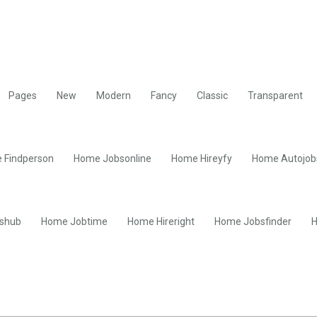
Pages
New
Modern
Fancy
Classic
Transparent
 Findperson
Home Jobsonline
Home Hireyfy
Home Autojob
shub
Home Jobtime
Home Hireright
Home Jobsfinder
H