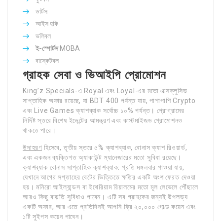
ডার্টস
আইস হকি
ভলিবল
ই-স্পোর্টস
MOBA
বাস্কেটবল
গ্রাহক সেবা ও ভিআইপি প্রোমোশন
King’z Specials-এ Royal এবং Loyal-এর মতো এক্সক্লুসিভ
সাপ্তাহিক অফার রয়েছে, যা BDT 400 পর্যন্ত যায়, পাশাপাশি Crypto
এবং Live Games ক্যাশব্যাক সর্বোচ্চ ১০% পর্যন্ত। প্রোগ্রামের
নির্দিষ্ট স্তরে বিশেষ ইভেন্টের আমন্ত্রণ এবং কাস্টমাইজড প্রোমোশনও
থাকতে পারে।
উদাহরণ
হিসেবে, তৃতীয় স্তরে ৫% ক্যাশব্যাক, বোনাস ক্যাশ রিওয়ার্ড,
এবং একজন ব্যক্তিগত অ্যাকাউন্ট ম্যানেজারের মতো সুবিধা রয়েছে।
ক্যাশব্যাক বোনাস সাপ্তাহিক ক্যাশব্যাক: প্রতি মঙ্গলবার পাওয়া যায়,
যেখানে আগের সপ্তাহের বেটের ভিত্তিতে ক্ষতির একটি অংশ ফেরত দেওয়া
হয়। মনিরো আইল্যান্ডস বা ইথেরিয়াম রিয়ালমের মতো মূল লেভেলে পৌঁছালে
আরও কিছু বাড়তি সুবিধাও পাবেন। এটি সব গ্রাহকের জন্যই উপলভ্য
একটি অফার, আর এতে প্রতিদিনই আপনি ফ্রি ২০,০০০ গোল্ড কয়েন এবং
১টি সুইপস কয়েন পাবেন।