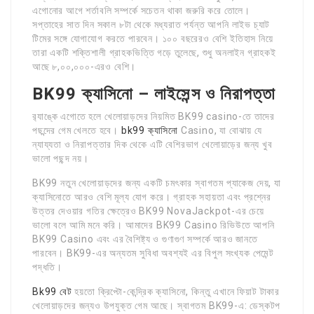
এগোনোর আগে শর্তাবলি সম্পর্কে সচেতন থাকা জরুরি করে তোলে।
সপ্তাহের সাত দিন সকাল ৮টা থেকে মধ্যরাত পর্যন্ত আপনি লাইভ চ্যাট
টিমের সঙ্গে যোগাযোগ করতে পারবেন। ১০০ বছরেরও বেশি ইতিহাস নিয়ে
তারা একটি শক্তিশালী গ্রাহকভিত্তি গড়ে তুলেছে, শুধু অনলাইন গ্রাহকই
আছে ৮,০০,০০০-এরও বেশি।
BK99 ক্যাসিনো – লাইসেন্স ও নিরাপত্তা
র‍্যাঙ্কে এগোতে হলে খেলোয়াড়দের নিয়মিত BK99 casino-তে তাদের
পছন্দের গেম খেলতে হবে।
bk99 ক্যাসিনো
Casino, যা বোঝায় যে
ন্যায্যতা ও নিরাপত্তার দিক থেকে এটি বেশিরভাগ খেলোয়াড়ের জন্য খুব
ভালো পছন্দ নয়।
BK99 নতুন খেলোয়াড়দের জন্য একটি চমৎকার স্বাগতম প্যাকেজ দেয়, যা
ক্যাসিনোতে আরও বেশি মূল্য যোগ করে। গ্রাহক সহায়তা এবং প্রশ্নের
উত্তর দেওয়ার গতির ক্ষেত্রেও BK99 NovaJackpot-এর চেয়ে
ভালো বলে আমি মনে করি। আমাদের BK99 Casino রিভিউতে আপনি
BK99 Casino এবং এর বৈশিষ্ট্য ও গুণাগুণ সম্পর্কে আরও জানতে
পারবেন। BK99-এর অন্যতম সুবিধা অবশ্যই এর বিপুল সংখ্যক পেমেন্ট
পদ্ধতি।
Bk99 বেট
হয়তো ক্রিপ্টো-কেন্দ্রিক ক্যাসিনো, কিন্তু এখানে ফিয়াট টাকার
খেলোয়াড়দের জন্যও উপযুক্ত গেম আছে। স্বাগতম BK99-এ: ডেস্কটপ