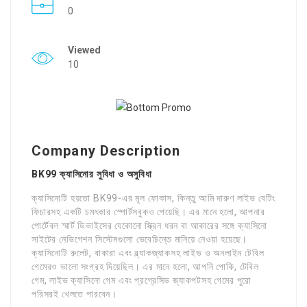
0
Viewed
10
Company Description
BK99 ক্যাসিনোর সুবিধা ও অসুবিধা
ক্যাসিনোটি হয়তো BK99-এর মূল ফোকাস, কিন্তু আমি দারুণ লাইভ বেটিং
ফিচারসহ একটি চমৎকার স্পোর্টসবুকও পেয়েছি। এর মানে হলো, আপনার
পোর্টেবল স্মার্ট ডিভাইসের যেকোনো স্ক্রিন ধরন বা আকারের সঙ্গে ক্যাসিনো
সাইটের নেভিগেশন সিস্টেমগুলো ভেবেচিন্তে মানিয়ে নেওয়া হয়েছে।
ক্যাসিনোটি রুলেট, বাকারা এবং ব্ল্যাকজ্যাকসহ লাইভ ও অনলাইন টেবিল
গেমেরও ভালো সংগ্রহ দিয়েছিল। এর মানে হলো, আপনি পোকি, টেবিল
গেম, লাইভ ক্যাসিনো গেম এবং প্রগ্রেসিভ জ্যাকপটসহ গেমের পুরো
পরিসরই খেলতে পারবেন।