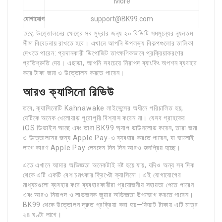
More
যোগাযোগ
support@BK99.com
তবে,
উত্তোলনের ক্ষেত্রে সব মুদ্রার জন্য ২০ বিডিটি সমমূল্যের ন্যূনতম
সীমা বিবেচনায় রাখতে হবে। এখানে আপনি উপলভ্য বিকল্পগুলোর তালিকা
দেখতে পারেন: প্রদানকারী ডিপোজিট তাৎক্ষণিকভাবে প্রক্রিয়াকরণের
প্রতিশ্রুতি দেয়। এছাড়া, আপনি সবচেয়ে নিরাপদ ব্যাংকিং অপশন ব্যবহার
করে টাকা জমা ও উত্তোলন করতে পারেন।
আরও ক্যাসিনো রিভিউ
তবে, ক্যাসিনোটি Kahnawake লাইসেন্সের অধীনে পরিচালিত হয়,
যেটিকে অনেক খেলোয়াড় পুরোপুরি বিশ্বাস করেন না। যেসব গ্রাহকের
iOS ডিভাইস আছে এবং তারা BK99 অ্যাপ ডাউনলোড করেন, তারা জমা
ও উত্তোলনের জন্য Apple Pay-ও ব্যবহার করতে পারেন, যা ভালোই
লাগে কারণ Apple Pay লেনদেন দিন দিন আরও জনপ্রিয় হচ্ছে।
এতে এখানে আমার অভিজ্ঞতা অনেকটাই নষ্ট হয়ে যায়, যদিও অন্য সব দিক
থেকে এটি একটি বেশ চমৎকার ক্রিপ্টো ক্যাসিনো। এই যোগাযোগের
মাধ্যমগুলো ব্যবহার করে ব্যবহারকারীরা প্রয়োজনীয় সহায়তা পেতে পারেন
এবং আরও নিরাপদ ও লাভজনক জুয়ার অভিজ্ঞতা উপভোগ করতে পারেন।
BK99 থেকে উত্তোলন দ্রুত প্রক্রিয়া করা হয়—ফিয়াট টাকায় এটি মাত্র
২৪ ঘণ্টা লাগে।