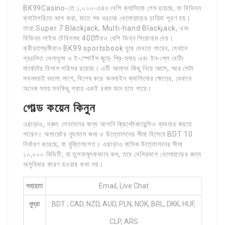
BK99Casino-তে ১,০০০-এরও বেশি ক্যাসিনো গেম রয়েছে, যা বিভিন্ন
ক্যাটাগরিতে ভাগ করা, যাতে সব ধরনের খেলোয়াড়ের চাহিদা পূরণ হয়।
তারা Super 7 Blackjack, Multi-hand Blackjack, এবং
বিভিন্ন লাইভ টেবিলসহ 400টিরও বেশি ভিন্ন শিরোনাম দেয়।
ক্রীড়াপ্রেমীরাও BK99 sportsbook ঘুরে দেখতে পারেন, যেখানে
প্রচলিত খেলাধুলা ও ই-স্পোর্টস জুড়ে প্রি-ম্যাচ এবং ইন-প্লে বেটিং
মার্কেটের বিশাল পরিসর রয়েছে। এটি আলাদা কিছু নিয়ে আসে, আর সেটা
সবসময়ই ভালো লাগে, বিশেষ করে অনলাইন ক্যাসিনোর ক্ষেত্রে, যেখানে
অনেক সময় সবকিছু প্রায় একই রকম মনে হতে পারে।
গোল্ড কয়েন কিনুন
এছাড়াও, দ্রুত লেনদেনের জন্য আপনি ক্রিপ্টোকারেন্সিও ব্যবহার করতে
পারেন। অপারেটর ন্যূনতম জমা ও উত্তোলনের সীমা হিসেবে BDT 10
নির্ধারণ করেছে, যা যুক্তিসংগত। এছাড়াও মাসিক উত্তোলনের সীমা
১০,০০০ বিডিটি, যা তুলনামূলকভাবে কম, তবে বেশিরভাগ খেলোয়াড়ের জন্য
অসুবিধার কারণ হওয়ার কথা নয়।
সহায়তা
Email, Live Chat
মুদ্রা
BDT , CAD, NZD, AUD, PLN, NOK, BRL, DKK, HUF,
CLP, ARS