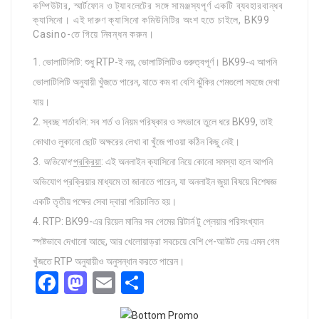
কম্পিউটার, স্মার্টফোন ও ট্যাবলেটের সঙ্গে সামঞ্জস্যপূর্ণ একটি ব্যবহারবান্ধব
ক্যাসিনো। এই দারুণ ক্যাসিনো কমিউনিটির অংশ হতে চাইলে, BK99
Casino-তে গিয়ে নিবন্ধন করুন।
ভোলাটিলিটি: শুধু RTP-ই নয়, ভোলাটিলিটিও গুরুত্বপূর্ণ। BK99-এ আপনি
ভোলাটিলিটি অনুযায়ী খুঁজতে পারেন, যাতে কম বা বেশি ঝুঁকির গেমগুলো সহজে দেখা
যায়।
স্বচ্ছ শর্তাবলি: সব শর্ত ও নিয়ম পরিষ্কার ও সৎভাবে তুলে ধরে BK99, তাই
কোথাও লুকানো ছোট অক্ষরের লেখা বা খুঁজে পাওয়া কঠিন কিছু নেই।
অভিযোগ
প্রক্রিয়া
: এই অনলাইন ক্যাসিনো নিয়ে কোনো সমস্যা হলে আপনি
অভিযোগ প্রক্রিয়ার মাধ্যমে তা জানাতে পারেন, যা অনলাইন জুয়া বিষয়ে বিশেষজ্ঞ
একটি তৃতীয় পক্ষের সেবা দ্বারা পরিচালিত হয়।
RTP: BK99-এর রিয়েল মানির সব গেমের রিটার্ন টু প্লেয়ার পরিসংখ্যান
স্পষ্টভাবে দেখানো আছে, আর খেলোয়াড়রা সবচেয়ে বেশি পে-আউট দেয় এমন গেম
খুঁজতে RTP অনুযায়ীও অনুসন্ধান করতে পারেন।
Facebook
Mastodon
Email
Share