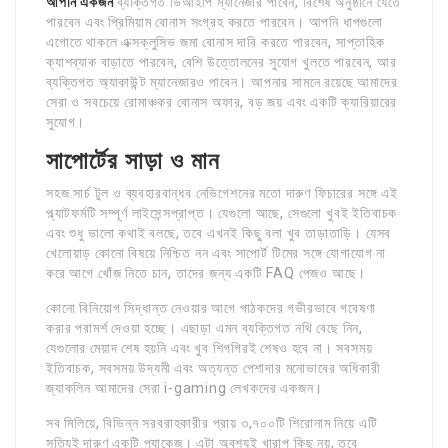
আপনি একজন
ব্যক্তিগত ভিআইপি ম্যানেজার পাবেন, বিশেষ অনুষ্ঠানে যেতে
পারবেন এবং প্রিমিয়াম বোনাস সংগ্রহ করতে পারবেন। আপনি ধাপগুলো
এগোতে থাকলে এক্সক্লুসিভ জমা বোনাস দাবি করতে পারবেন, সাপ্তাহিক
ক্যাশব্যাক বাড়াতে পারবেন, বেশি উত্তোলনের সুযোগ খুলতে পারবেন, আর
ব্যক্তিগত অ্যাকাউন্ট ম্যানেজারও পাবেন। আপনার সামনে রয়েছে আমাদের
সেরা ও সবচেয়ে রোমাঞ্চকর বোনাস অফার, বড় জয় এবং একটি ক্যারিয়ারের
সুযোগ।
সাপোর্টের সাড়া ও মান
সহজ সার্চ টুল ও ব্যবহারবান্ধব নেভিগেশনের মতো দারুণ ফিচারের সঙ্গে এই
প্ল্যাটফর্মটি সম্পূর্ণ লাইসেন্সপ্রাপ্ত। যেগুলো আছে, সেগুলো খুবই ইতিবাচক
এবং শুধু ভালো কথাই বলছে, তবে এখনই কিছু বলা খুব তাড়াতাড়ি। যেসব
খেলোয়াড় কোনো বিষয়ে নিশ্চিত নন এবং সাপোর্ট টিমের সঙ্গে যোগাযোগ না
করে আগে খোঁজ নিতে চান, তাদের জন্য একটি FAQ পেজও আছে।
কোনো বিনিয়োগ সিদ্ধান্ত নেওয়ার আগে পাঠকদের গভীরভাবে গবেষণা
করার পরামর্শ দেওয়া হচ্ছে। এছাড়া এমন ব্যক্তিগত নথি বেছে নিন,
যেগুলোর মেয়াদ শেষ হয়নি এবং খুব শিগগিরই শেষও হবে না। সবসময়
ইতিবাচক, সবসময় উদ্যমী এবং অত্যন্ত পেশাদার মনোভাবের অধিকারী
জ্যাকলিন আমাদের সেরা i-gaming লেখকদের একজন।
সব মিলিয়ে, বিভিন্ন সরবরাহকারীর প্রায় ৩,৭০০টি শিরোনাম নিয়ে এটি
সত্যিই দারুণ একটি প্যাকেজ। এটা অবশ্যই খারাপ কিছু নয়, তবে