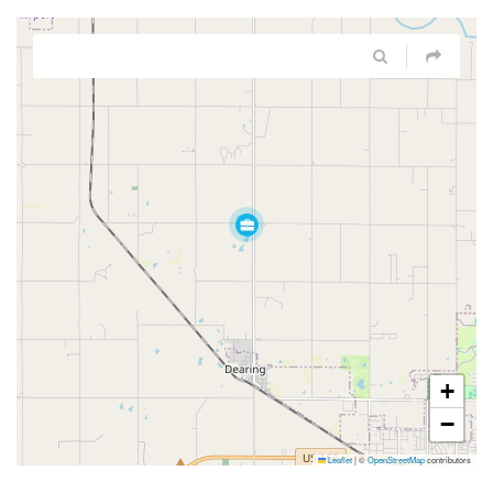
+
−
Leaflet
|
©
OpenStreetMap
contributors