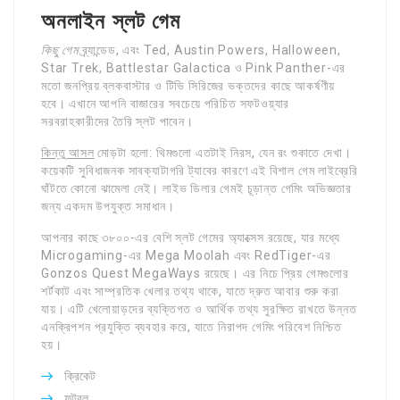
অনলাইন স্লট গেম
কিছু গেম
ব্র্যান্ডেড, এবং Ted, Austin Powers, Halloween,
Star Trek, Battlestar Galactica ও Pink Panther-এর
মতো জনপ্রিয় ব্লকবাস্টার ও টিভি সিরিজের ভক্তদের কাছে আকর্ষণীয়
হবে। এখানে আপনি বাজারের সবচেয়ে পরিচিত সফটওয়্যার
সরবরাহকারীদের তৈরি স্লট পাবেন।
কিন্তু আসল
মোড়টা হলো: থিমগুলো এতটাই নিরস, যেন রং শুকাতে দেখা।
কয়েকটি সুবিধাজনক সাবক্যাটাগরি ট্যাবের কারণে এই বিশাল গেম লাইব্রেরি
ঘাঁটতে কোনো ঝামেলা নেই। লাইভ ডিলার গেমই চূড়ান্ত গেমিং অভিজ্ঞতার
জন্য একদম উপযুক্ত সমাধান।
আপনার কাছে ৩৮০০-এর বেশি স্লট গেমের অ্যাক্সেস রয়েছে, যার মধ্যে
Microgaming-এর Mega Moolah এবং RedTiger-এর
Gonzos Quest MegaWays রয়েছে। এর নিচে প্রিয় গেমগুলোর
শর্টকাট এবং সাম্প্রতিক খেলার তথ্য থাকে, যাতে দ্রুত আবার শুরু করা
যায়। এটি খেলোয়াড়দের ব্যক্তিগত ও আর্থিক তথ্য সুরক্ষিত রাখতে উন্নত
এনক্রিপশন প্রযুক্তি ব্যবহার করে, যাতে নিরাপদ গেমিং পরিবেশ নিশ্চিত
হয়।
ক্রিকেট
ফুটবল