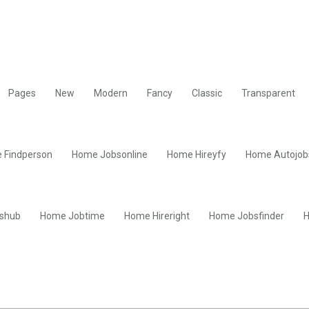
Pages
New
Modern
Fancy
Classic
Transparent
 Findperson
Home Jobsonline
Home Hireyfy
Home Autojob
shub
Home Jobtime
Home Hireright
Home Jobsfinder
H