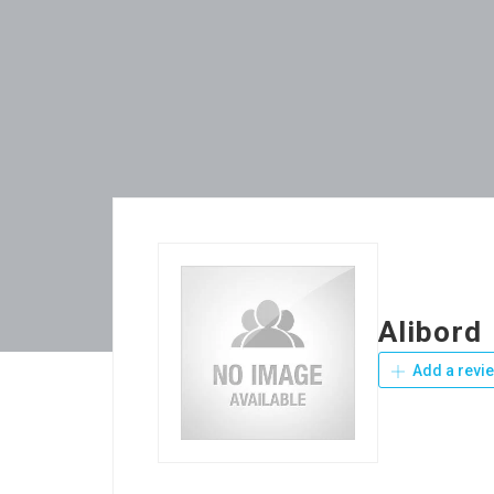
Alibord
Add a revi