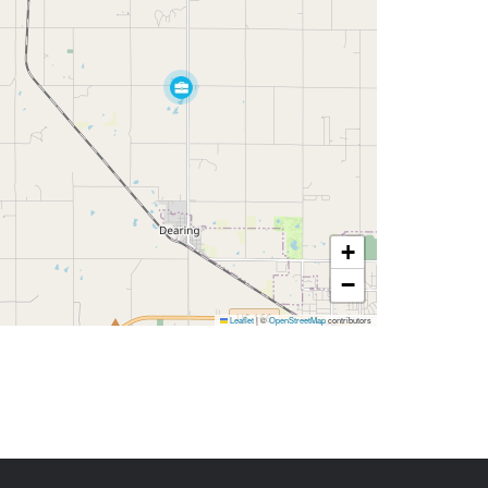
+
−
Leaflet
|
©
OpenStreetMap
contributors