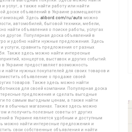
делать выгодные покупки. Здесь можно найти
и услуг, а также найти работу или найти
рной доске объявлений в Украине размещаются
рганизаций. Здесь
alibord.com/ru/auto
можно
сти, автомобилей, бытовой техники, мебели,
но найти объявления о поиске работы, услугах
гое другое. Популярная доска объявлений в
ро и удобно найти нужные предложения. Здесь
и услуги, сравнить предложения от разных
бя. Также здесь можно найти интересные
риятий, концертов, выставок и других событий.
й в Украине предоставляет возможность
 и найти нужных покупателей для своих товаров и
разместить объявление о продаже своей
ругих товаров. Также здесь можно найти
аботников для своей компании. Популярная доска
нтересные предложения и сделать выгодные
уги по самым выгодным ценам, а также найти
ти в обычных магазинах. Также здесь можно
ом и получить полезные советы от других
ений в Украине является удобным и доступным
сь можно найти интересные предложения и
стить свои собственные объявления и найти