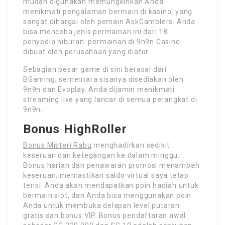
mudah digunakan memungkinkan Anda
menikmati pengalaman bermain di kasino, yang
sangat dihargai oleh pemain AskGamblers. Anda
bisa mencoba jenis permainan ini dari 18
penyedia hiburan: permainan di 9n9n Casino
dibuat oleh perusahaan yang diatur.
Sebagian besar game di sini berasal dari
BGaming, sementara sisanya disediakan oleh
9n9n dan Evoplay. Anda dijamin menikmati
streaming live yang lancar di semua perangkat di
9n9n.
Bonus HighRoller
Bonus Misteri Rabu
menghadirkan sedikit
keseruan dan ketegangan ke dalam minggu.
Bonus harian dan penawaran promosi menambah
keseruan, memastikan saldo virtual saya tetap
terisi. Anda akan mendapatkan poin hadiah untuk
bermain slot, dan Anda bisa menggunakan poin
Anda untuk membuka delapan level putaran
gratis dan bonus VIP. Bonus pendaftaran awal