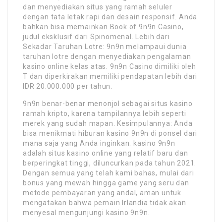
dan menyediakan situs yang ramah seluler
dengan tata letak rapi dan desain responsif. Anda
bahkan bisa memainkan Book of 9n9n Casino,
judul eksklusif dari Spinomenal. Lebih dari
Sekadar Taruhan Lotre: 9n9n melampaui dunia
taruhan lotre dengan menyediakan pengalaman
kasino online kelas atas. 9n9n Casino dimiliki oleh
T dan diperkirakan memiliki pendapatan lebih dari
IDR 20.000.000 per tahun.
9n9n benar-benar menonjol sebagai situs kasino
ramah kripto, karena tampilannya lebih seperti
merek yang sudah mapan. Kesimpulannya: Anda
bisa menikmati hiburan kasino 9n9n di ponsel dari
mana saja yang Anda inginkan. kasino 9n9n
adalah situs kasino online yang relatif baru dan
berperingkat tinggi, diluncurkan pada tahun 2021.
Dengan semua yang telah kami bahas, mulai dari
bonus yang mewah hingga game yang seru dan
metode pembayaran yang andal, aman untuk
mengatakan bahwa pemain Irlandia tidak akan
menyesal mengunjungi kasino 9n9n.