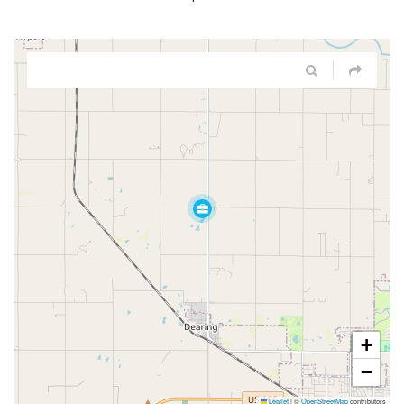
+
−
Leaflet
|
©
OpenStreetMap
contributors