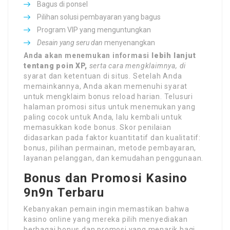
Bagus di ponsel
Pilihan solusi pembayaran yang bagus
Program VIP yang menguntungkan
Desain yang seru dan
menyenangkan
Anda akan menemukan informasi
lebih lanjut
tentang poin XP,
serta cara mengklaimnya, di
syarat dan ketentuan di situs. Setelah Anda
memainkannya, Anda akan memenuhi syarat
untuk mengklaim bonus reload harian. Telusuri
halaman promosi situs untuk menemukan yang
paling cocok untuk Anda, lalu kembali untuk
memasukkan kode bonus. Skor penilaian
didasarkan pada faktor kuantitatif dan kualitatif:
bonus, pilihan permainan, metode pembayaran,
layanan pelanggan, dan kemudahan penggunaan.
Bonus dan Promosi Kasino
9n9n Terbaru
Kebanyakan pemain ingin memastikan bahwa
kasino online yang mereka pilih menyediakan
berbagai bonus dan promosi yang menarik bagi