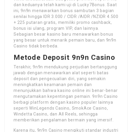
dan keduanya telah kami uji di Lucky7Bonus. Saat
ini, 9n9n menawarkan bonus sambutan 3 bagian
senilai hingga IDR 3.000 / CIDR /AIDR /NZIDR 4.500
+ 225 putaran gratis, memiliki promo cashback,
bonus isi ulang, program VIP, dan lainnya.
Sebagian besar kasino baru menawarkan bonus
yang besar untuk menarik pemain baru, dan 9n9n
Casino tidak berbeda.
Metode Deposit 9n9n Casino
Terakhir, 9n9n mendukung perjudian bertanggung
jawab dengan menawarkan alat seperti batas
deposit dan pengecualian diri, yang semakin
meningkatkan keamanan pemain dan
menunjukkan bahwa kasino online ini benar-benar
mengutamakan kepentingan pemain. 9n9n Casino
berbagi platform dengan kasino populer lainnya
seperti WinLegends Casino, SmokAce Casino,
Windetta Casino, dan All Reels, sehingga
memberikan pengalaman bermain yang imersif.
Karena itu, 9n9n Casino mengikuti standar industri