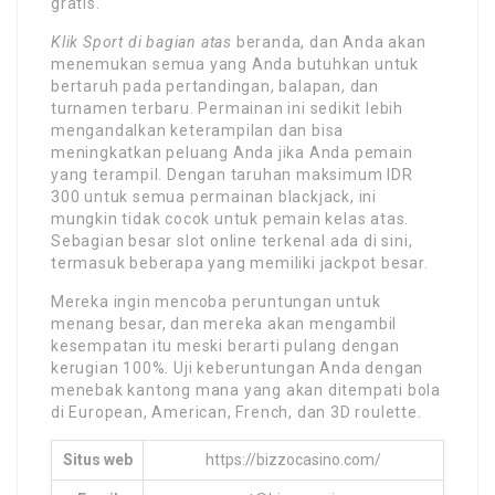
gratis.
Klik Sport di bagian atas
beranda, dan Anda akan
menemukan semua yang Anda butuhkan untuk
bertaruh pada pertandingan, balapan, dan
turnamen terbaru. Permainan ini sedikit lebih
mengandalkan keterampilan dan bisa
meningkatkan peluang Anda jika Anda pemain
yang terampil. Dengan taruhan maksimum IDR
300 untuk semua permainan blackjack, ini
mungkin tidak cocok untuk pemain kelas atas.
Sebagian besar slot online terkenal ada di sini,
termasuk beberapa yang memiliki jackpot besar.
Mereka ingin mencoba peruntungan untuk
menang besar, dan mereka akan mengambil
kesempatan itu meski berarti pulang dengan
kerugian 100%. Uji keberuntungan Anda dengan
menebak kantong mana yang akan ditempati bola
di European, American, French, dan 3D roulette.
Situs web
https://bizzocasino.com/