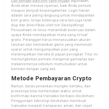
Dan dengan platform yang mudah
digunakan,
Anda akan merasa nyaman, baik Anda pemula
maupun penjudi berpengalaman. Login harian
adalah cara paling langsung untuk mendapatkan
koin gratis, tetapi beberapa cara lain juga telah
diuji dan diverifikasi oleh tim SweepsKings:
Perusahaan ini terus menambah keseruan dalam
upaya Anda mendapatkan mata uang virtual
gratis. Pelanggan harus menyesuaikan ukuran
taruhan dan memainkan game yang memenuhi
syarat untuk mengumpulkan poin yang
menempatkan mereka di papan peringkat. Fitur ini
memungkinkan pemain mengenal gameplay dan
mekanismenya sebelum memutuskan untuk
bermain dengan uang asli.
Metode Pembayaran Crypto
Namun, batas penarikan mungkin berlaku, dan
prosesnya bisa memerlukan waktu untuk
konfirmasi karena transaksi berbasis blockchain.
Penggunaan teknologi blockchain membuat
transaksi menjadi transparan, aman, dan cepat.