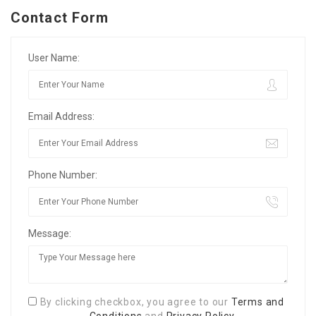
Contact Form
User Name:
Email Address:
Phone Number:
Message:
By clicking checkbox, you agree to our
Terms and