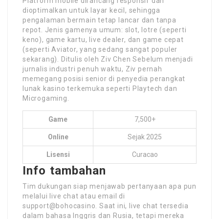
Platform mobile dirancang responsif dan
dioptimalkan untuk layar kecil, sehingga
pengalaman bermain tetap lancar dan tanpa
repot. Jenis gamenya umum: slot, lotre (seperti
keno), game kartu, live dealer, dan game cepat
(seperti Aviator, yang sedang sangat populer
sekarang). Ditulis oleh Ziv Chen Sebelum menjadi
jurnalis industri penuh waktu, Ziv pernah
memegang posisi senior di penyedia perangkat
lunak kasino terkemuka seperti Playtech dan
Microgaming.
Game
7,500+
Online
Sejak 2025
Lisensi
Curacao
Info tambahan
Tim dukungan siap menjawab pertanyaan apa pun
melalui live chat atau email di
support@bohocasino. Saat ini, live chat tersedia
dalam bahasa Inggris dan Rusia, tetapi mereka