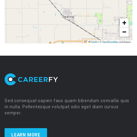
+
−
Leaflet
|
©
OpenStreetMap
contributors
Sed consequat sapien faus quam bibendum convallis quis
in nulla. Pellentesque volutpat odio eget diam cursus
semper.
LEARN MORE