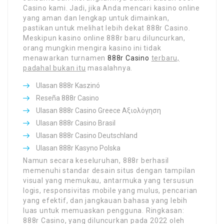
Casino kami. Jadi, jika Anda mencari kasino online
yang aman dan lengkap untuk dimainkan,
pastikan untuk melihat lebih dekat 888r Casino.
Meskipun kasino online 888r baru diluncurkan,
orang mungkin mengira kasino ini tidak
menawarkan turnamen
888r Casino
terbaru,
padahal bukan itu
masalahnya.
Ulasan 888r Kaszinó
Reseña 888r Casino
Ulasan 888r Casino Greece Αξιολόγηση
Ulasan 888r Casino Brasil
Ulasan 888r Casino Deutschland
Ulasan 888r Kasyno Polska
Namun secara keseluruhan, 888r berhasil
memenuhi standar desain situs dengan tampilan
visual yang memukau, antarmuka yang tersusun
logis, responsivitas mobile yang mulus, pencarian
yang efektif, dan jangkauan bahasa yang lebih
luas untuk memuaskan pengguna. Ringkasan:
888r Casino, yang diluncurkan pada 2022 oleh