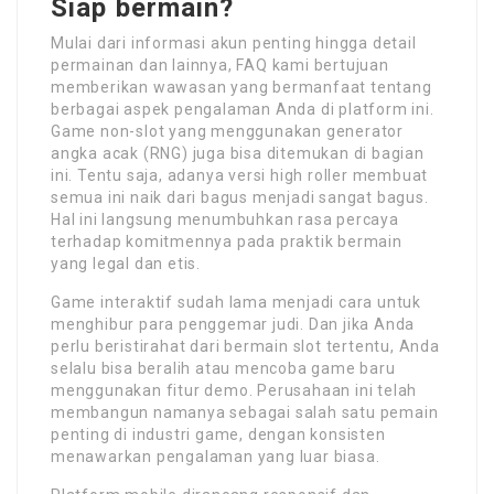
Siap bermain?
Mulai dari informasi akun penting hingga detail
permainan dan lainnya, FAQ kami bertujuan
memberikan wawasan yang bermanfaat tentang
berbagai aspek pengalaman Anda di platform ini.
Game non-slot yang menggunakan generator
angka acak (RNG) juga bisa ditemukan di bagian
ini. Tentu saja, adanya versi high roller membuat
semua ini naik dari bagus menjadi sangat bagus.
Hal ini langsung menumbuhkan rasa percaya
terhadap komitmennya pada praktik bermain
yang legal dan etis.
Game interaktif sudah lama menjadi cara untuk
menghibur para penggemar judi. Dan jika Anda
perlu beristirahat dari bermain slot tertentu, Anda
selalu bisa beralih atau mencoba game baru
menggunakan fitur demo. Perusahaan ini telah
membangun namanya sebagai salah satu pemain
penting di industri game, dengan konsisten
menawarkan pengalaman yang luar biasa.