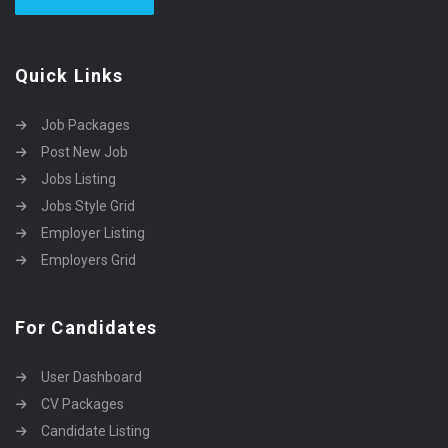
Quick Links
Job Packages
Post New Job
Jobs Listing
Jobs Style Grid
Employer Listing
Employers Grid
For Candidates
User Dashboard
CV Packages
Candidate Listing