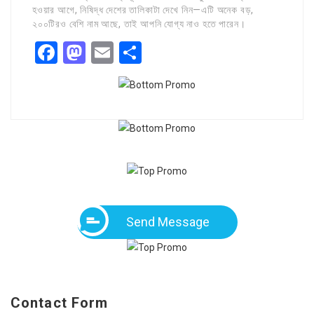
হওয়ার আগে, নিষিদ্ধ দেশের তালিকাটা দেখে নিন—এটি অনেক বড়,
২০০টিরও বেশি নাম আছে, তাই আপনি যোগ্য নাও হতে পারেন।
Facebook
Mastodon
Email
Share
Send Message
Contact Form