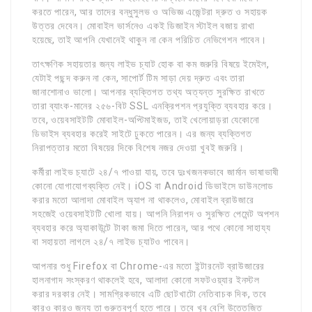
করতে পারেন, আর তাদের বন্ধুসুলভ ও অভিজ্ঞ এজেন্টরা দ্রুত ও সহায়ক
উত্তর দেবেন। মোবাইল ভার্সনেও একই ডিজাইন স্টাইল বজায় রাখা
হয়েছে, তাই আপনি যেখানেই থাকুন না কেন পরিচিত নেভিগেশন পাবেন।
তাৎক্ষণিক সহায়তার জন্য লাইভ চ্যাট হোক বা কম জরুরি বিষয়ে ইমেইল,
যেটাই পছন্দ করুন না কেন, সাপোর্ট টিম সাড়া দেয় দ্রুত এবং তারা
জানাশোনাও ভালো। আপনার ব্যক্তিগত তথ্য অত্যন্ত সুরক্ষিত রাখতে
তারা ব্যাংক-মানের ২৫৬-বিট SSL এনক্রিপশন প্রযুক্তি ব্যবহার করে।
তবে, ওয়েবসাইটটি মোবাইল-অপ্টিমাইজড, তাই খেলোয়াড়রা যেকোনো
ডিভাইস ব্যবহার করেই সাইটে ঢুকতে পারেন। এর জন্য ব্যক্তিগত
নিরাপত্তার মতো বিষয়ের দিকে বিশেষ নজর দেওয়া খুবই জরুরি।
কর্মীরা লাইভ চ্যাটে ২৪/৭ পাওয়া যায়, তবে দুঃখজনকভাবে জার্মান ভাষাভাষী
কোনো যোগাযোগব্যক্তি নেই। iOS বা Android ডিভাইসে ডাউনলোড
করার মতো আলাদা মোবাইল অ্যাপ না থাকলেও, মোবাইল ব্রাউজারে
সহজেই ওয়েবসাইটটি খোলা যায়। আপনি নিরাপদ ও সুরক্ষিত পেমেন্ট অপশন
ব্যবহার করে অ্যাকাউন্টে টাকা জমা দিতে পারেন, আর পথে কোনো সাহায্য
বা সহায়তা লাগলে ২৪/৭ লাইভ চ্যাটও পাবেন।
আপনার শুধু Firefox বা Chrome-এর মতো ইন্টারনেট ব্রাউজারের
হালনাগাদ সংস্করণ থাকলেই হবে, আলাদা কোনো সফটওয়্যার ইনস্টল
করার দরকার নেই। সামগ্রিকভাবে এটি ছোটখাটো নেতিবাচক দিক, তবে
কারও কারও জন্য তা গুরুত্বপূর্ণ হতে পারে। তবে খুব বেশি উত্তেজিত