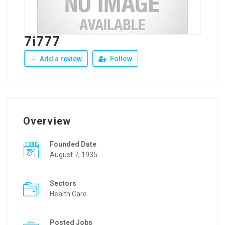
7i777
Add a review
Follow
Overview
Founded Date
August 7, 1935
Sectors
Health Care
Posted Jobs