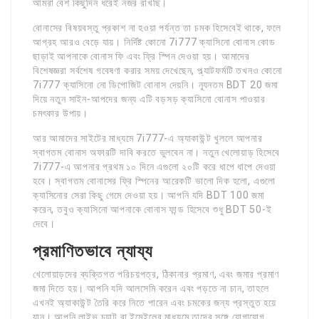
আমরা বেশ কিছুদিন ধরেই নজর রাখছি।
বোনাসের বিষয়বস্তু প্রকাশ না হওয়া পর্যন্ত তা চমক হিসেবেই থাকে, ফলে
আগ্রহ আরও বেড়ে যায়। নির্দিষ্ট কোনো 7i777 ক্যাসিনো বোনাস কোড
ছাড়াই আপনাকে বোনাস ফি এবং ফ্রি স্পিন দেওয়া হয়। আমাদের
বিশেষজ্ঞরা সর্বশেষ গবেষণা করার সময় দেখেছেন, প্ল্যাটফর্মটি তখনও কোনো
7i777 ক্যাসিনো নো ডিপোজিট বোনাস দেয়নি। ন্যূনতম BDT 20 জমা
দিয়ে নতুন সাইন-আপদের জন্য এটি বড়সড় ক্যাসিনো বোনাস পাওয়ার
চমৎকার উপায়।
আর আমাদের সাইটের মাধ্যমে 7i777-এ অ্যাকাউন্ট খুললে আপনার
স্বাগতম বোনাস অফারটি দাবি করতে ভুলবেন না। নতুন খেলোয়াড় হিসেবে
7i777-এ আপনার প্রথম ১০ দিনে এগুলো ২০টি করে ধাপে ধাপে দেওয়া
হবে। স্বাগতম বোনাসের ফ্রি স্পিনের আরেকটি ভালো দিক হলো, এগুলো
ক্যাসিনোর সেরা কিছু গেমে দেওয়া হয়। আপনি যদি BDT 100 জমা
করেন, তবুও ক্যাসিনো আপনাকে বোনাস ফান্ড হিসেবে শুধু BDT 50-ই
দেবে।
প্রমাণিতভাবে ন্যায্য
খেলোয়াড়দের ব্যক্তিগত পরিচয়পত্র, ঠিকানার প্রমাণ, এবং জমার প্রমাণ
জমা দিতে হয়। আপনি যদি আলসেমি করেন এবং পড়তে না চান, তাহলে
এখনই অ্যাকাউন্ট তৈরি করে নিতে পারেন এবং চমকের জন্য প্রস্তুত হয়ে
যান। আপনি লাইভ চ্যাট বা ইমেইলের মাধ্যমে তাদের সঙ্গে যোগাযোগ