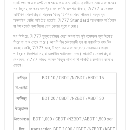
স্লট গেম ও জ্যাকপট গেম থেকে শুরু করে লাইভ ক্যাসিনো গেম এবং মাঝের
সবকিছুসহ সবচেয়ে জনপ্রিয় সব গেমিং অপশন থাকায়, 7i777-এ খেললে
আইরিশ খেলোয়াড়রা পছন্দের ভিড়ে হিমশিম খেতে পারেন। অন্যান্য
অনলাইন গেমিং সাইটের মতোই, 7i777 Standard আপনাকে স্মার্টফোন
বা ট্যাবলেটে ক্যাসিনো গেম খেলার সুযোগ দেয়।
সব মিলিয়ে, 7i777 যুক্তরাষ্ট্রের সেরা অনলাইন সুইপস্টেকস ক্যাসিনোর
শিরোপা নাও পেতে পারে। আপনি ক্রিপ্টোপ্রেমী হন বা প্রচলিত ব্যাংকিং
ব্যবহারকারী, 7i777 জমা, উত্তোলন এবং অন্যান্য লেনদেনের জন্য
পরিষ্কার নির্দেশনা সহ ঝামেলাহীন অভিজ্ঞতা দেয়। কানাডীয় খেলোয়াড়রা
দেখবেন, 7i777 আরও অনেক কিছুর পাশাপাশি কানাডীয় ডলারের ভাষাও
বোঝে।
সর্বনিম্ন
BDT 10 / CBDT /NZBDT /ABDT 15
ডিপোজিট
সর্বনিম্ন
BDT 20 / CBDT /NZBDT /ABDT 30
উত্তোলন
উত্তোলনের
BDT 1,000 / CBDT /NZBDT /ABDT 1,500 per
সীমা
transaction, BDT 3,000 / CBDT /NZBDT /ABDT