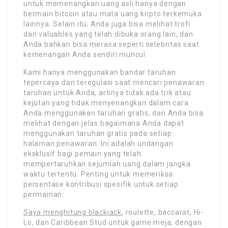
untuk memenangkan uang asli hanya dengan
bermain bitcoin atau mata uang kripto terkemuka
lainnya. Selain itu, Anda juga bisa melihat trofi
dan valuables yang telah dibuka orang lain, dan
Anda bahkan bisa merasa seperti selebritas saat
kemenangan Anda sendiri muncul.
Kami hanya menggunakan bandar taruhan
tepercaya dan teregulasi saat mencari penawaran
taruhan untuk Anda, artinya tidak ada trik atau
kejutan yang tidak menyenangkan dalam cara
Anda menggunakan taruhan gratis, dan Anda bisa
melihat dengan jelas bagaimana Anda dapat
menggunakan taruhan gratis pada setiap
halaman penawaran. Ini adalah undangan
eksklusif bagi pemain yang telah
mempertaruhkan sejumlah uang dalam jangka
waktu tertentu. Penting untuk memeriksa
persentase kontribusi spesifik untuk setiap
permainan.
Saya menghitung blackjack,
roulette, baccarat, Hi-
Lo, dan Caribbean Stud untuk game meja, dengan