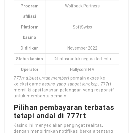
Program
Wolfpack Partners
afiliasi
Platform
SoftSwiss
kasino
Didirikan
November 2022
Status kasino
Dibatasi untuk negara tertentu
Operator
Hollycorn N.V.
777rt dibuat untuk memberi
pemain akses ke
koleksi game
kasino yang sangat lengkap
. 777rt
memiliki opsi layanan pelanggan yang responsif
untuk membantu pemain.
Pilihan pembayaran terbatas
tetapi andal di 777rt
Kasino ini menyediakan pengingat realitas,
dengan mengirimkan notifikasi berkala tentang