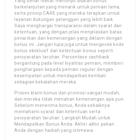
Yang benar-benar menonjol adalah bonus
berkelanjutan yang menarik untuk pemain lama,
serta prinsip CARE yang mereka terapkan untuk
layanan dukungan pelanggan yang lebih baik.
Saya menghargai transparansi dalam syarat dan
ketentuan, yang dengan jelas menjelaskan batas
penarikan dari kemenangan yang diklaim dengan
bonus ini. Jangan lupa juga untuk mengecek kode
bonus eksklusif dan ketentuan bonus seperti
persyaratan taruhan. Persentase cashback
bergantung pada level loyalitas pemain, memberi
penghargaan kepada pemain reguler dengan
kesempatan untuk mendapatkan kembali
sebagian kekalahan mereka.
Proses klaim bonus dan promosi sangat mudah,
dan mereka tidak menahan kemenangan apa pun.
Sebelum menerima bonus, Anda sebaiknya
memahami syarat dan ketentuan serta
persyaratan taruhan. Langkah Mudah untuk
Mendapatkan Bonus Anda: Akhiri akhir pekan
Anda dengan hadiah yang istimewa.