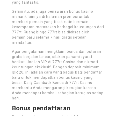
yang fantastis.
Selain itu, ada juga penawaran bonus kasino
menarik lainnya di halaman promosi untuk
memberi pemain yang tidak rutin bermain
kesempatan merasakan berbagai keuntungan dari
777rt. Ruang bingo 777rt bisa diakses oleh
pemain baru selama 7 hari gratis setelah
mendaftar.
Agar pengalaman mengklaim
bonus dan putaran
gratis berjalan lancar, silakan pahami syarat
berikut: Jadilah VIP di 777rt Casino dan nikmati
keuntungan eksklusif. Dengan deposit minimum
IDR 20, ini adalah cara yang bagus bagi pendaftar
baru untuk mendapatkan bonus kasino yang
besar. Daily Cashback Bonus di 777rt Casino
membantu Anda mengurangi kerugian karena
Anda mendapat kembali sebagian kerugian setiap
hari.
Bonus pendaftaran