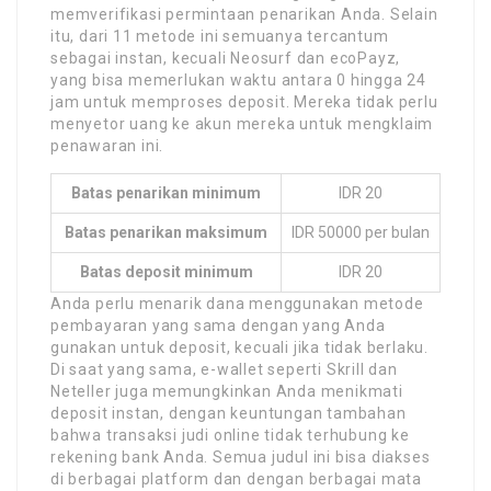
memverifikasi permintaan penarikan Anda. Selain
itu, dari 11 metode ini semuanya tercantum
sebagai instan, kecuali Neosurf dan ecoPayz,
yang bisa memerlukan waktu antara 0 hingga 24
jam untuk memproses deposit. Mereka tidak perlu
menyetor uang ke akun mereka untuk mengklaim
penawaran ini.
Batas penarikan minimum
IDR 20
Batas penarikan maksimum
IDR 50000 per bulan
Batas deposit minimum
IDR 20
Anda perlu menarik dana menggunakan metode
pembayaran yang sama dengan yang Anda
gunakan untuk deposit, kecuali jika tidak berlaku.
Di saat yang sama, e-wallet seperti Skrill dan
Neteller juga memungkinkan Anda menikmati
deposit instan, dengan keuntungan tambahan
bahwa transaksi judi online tidak terhubung ke
rekening bank Anda. Semua judul ini bisa diakses
di berbagai platform dan dengan berbagai mata