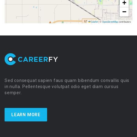
+
−
Leaflet
|
©
OpenStreetMap
contributors
Sed consequat sapien faus quam bibendum convallis quis
in nulla. Pellentesque volutpat odio eget diam cursus
semper.
LEARN MORE