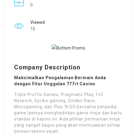
0
Viewed
10
Company Description
Maksimalkan Pengalaman Bermain Anda
dengan Fitur Unggulan 777rt Casino
Triple Profits Games, Pragmatic Play, 1×2
Network, Spribe gaming, Golden Race,
Microgaming, dan Play ‘N GO bersama penyedia
game lainnya menghadirkan game meja dan kartu
standar di kasino ini. Ada pilihan permainan meja
yang sangat bagus yang akan memuaskan setiap
pemain kasino sejati.