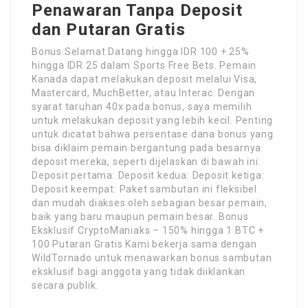
Penawaran Tanpa Deposit
dan Putaran Gratis
Bonus Selamat Datang hingga IDR 100 + 25%
hingga IDR 25 dalam Sports Free Bets. Pemain
Kanada dapat melakukan deposit melalui Visa,
Mastercard, MuchBetter, atau Interac. Dengan
syarat taruhan 40x pada bonus, saya memilih
untuk melakukan deposit yang lebih kecil. Penting
untuk dicatat bahwa persentase dana bonus yang
bisa diklaim pemain bergantung pada besarnya
deposit mereka, seperti dijelaskan di bawah ini:
Deposit pertama: Deposit kedua: Deposit ketiga:
Deposit keempat: Paket sambutan ini fleksibel
dan mudah diakses oleh sebagian besar pemain,
baik yang baru maupun pemain besar. Bonus
Eksklusif CryptoManiaks – 150% hingga 1 BTC +
100 Putaran Gratis Kami bekerja sama dengan
WildTornado untuk menawarkan bonus sambutan
eksklusif bagi anggota yang tidak diiklankan
secara publik.