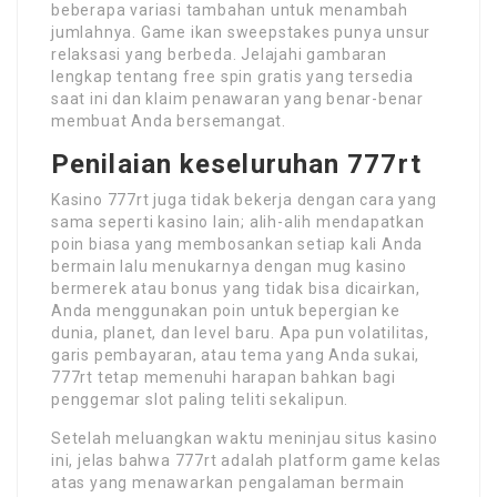
beberapa variasi tambahan untuk menambah
jumlahnya. Game ikan sweepstakes punya unsur
relaksasi yang berbeda. Jelajahi gambaran
lengkap tentang free spin gratis yang tersedia
saat ini dan klaim penawaran yang benar-benar
membuat Anda bersemangat.
Penilaian keseluruhan 777rt
Kasino 777rt juga tidak bekerja dengan cara yang
sama seperti kasino lain; alih-alih mendapatkan
poin biasa yang membosankan setiap kali Anda
bermain lalu menukarnya dengan mug kasino
bermerek atau bonus yang tidak bisa dicairkan,
Anda menggunakan poin untuk bepergian ke
dunia, planet, dan level baru. Apa pun volatilitas,
garis pembayaran, atau tema yang Anda sukai,
777rt tetap memenuhi harapan bahkan bagi
penggemar slot paling teliti sekalipun.
Setelah meluangkan waktu meninjau situs kasino
ini, jelas bahwa 777rt adalah platform game kelas
atas yang menawarkan pengalaman bermain