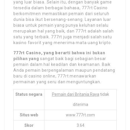
yang luar biasa. Selain itu, dengan banyak game
tersedia dalam berbagai bahasa, 777rt Casino
berkomitmen memastikan pemain dari seluruh
dunia bisa ikut bersenang-senang. Layanan luar
biasa untuk pemain yang punya keluhan selalu
merupakan hal yang baik, dan 777rt adalah salah
satu yang terbaik. 777rt juga menjadi salah satu
kasino favorit yang menerima mata uang kripto.
777rt Casino, yang berarti
bahwa ini bukan
pilihan yang
sangat baik bagi sebagian besar
pemain dalam hal keadilan dan keamanan. Baik
Anda pemain berpengalaman maupun pendatang
baru di casino online, 777rt menawarkan
permainan yang seru dan menguntungkan.
Status negara
Pemain dari Britania Raya
tidak
diterima
Situs web
www.777rt.com
Skor
3.64