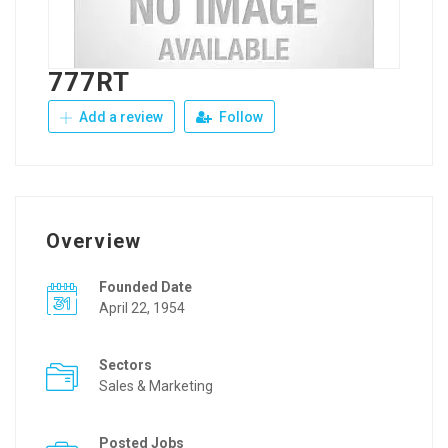
777RT
Add a review
Follow
Overview
Founded Date
April 22, 1954
Sectors
Sales & Marketing
Posted Jobs