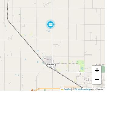
+
−
Leaflet
|
©
OpenStreetMap
contributors