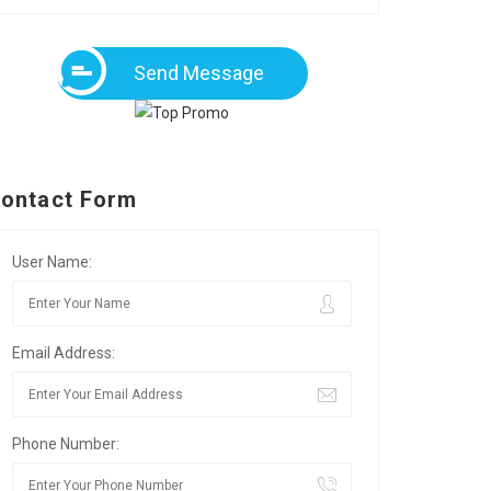
Send Message
ontact Form
User Name:
Email Address:
Phone Number: