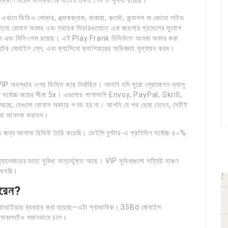
সংস্করণে ওয়েব সংস্করণের মতোই একই গেম ও সুবিধা রয়েছে।
খানে ভিডিও পোকার, ব্ল্যাকজ্যাক, বাকারা, রুলেট, ক্র্যাপস বা কোনো লাইভ
যাসিনো বোনাস অফার এবং সহায়ক ফিচারগুলোতে এক জায়গায় প্রবেশের সুযোগ
টেবিল এবং মিনি-গেম রয়েছে। এই Play Frank রিভিউতে আমরা অফার করা
াইটের মোবাইল প্লে, এবং ক্যাসিনো ক্যাশিয়ারের অভিজ্ঞতা মূল্যায়ন করব।
VIP অবস্থার ওপর ভিত্তি করে নির্ধারিত। আপনি যদি পুরো প্রোমোশন ভ্যালু
র সর্বোচ্চ জয়ের সীমা 5x। এগুলোর পাশাপাশি Envoy, PayPal, Skrill,
 আছে, যেগুলো বোনাস অফারে গণনা হয় না। আপনি যে পথ বেছে নেবেন, সেটিই
ুবিধা আনলক করবেন।
ন্য আলাদা রিভিউ তৈরি করেছি। ডেইলি বুস্টার-এ প্রতিদিন সর্বোচ্চ ৪০%
্যানেজারের মতো সুবিধা অন্তর্ভুক্ত আছে। VIP সুবিধাগুলো সত্যিই দারুণ
া বলছি।
রেন?
রোভাইডার ব্যবহার করা হয়েছে—এটা স্বাভাবিক। 35Bd মোবাইল
ট্যাবলেটেও সমানভাবে চলে।