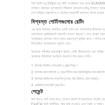
তাই আমি শুধু 35Bd মেনু ঘেঁটে দেখছিলাম এবং শেষে BGA
বর্তমানে বাজারের তুলনামূলক সিরিয়াস হাবগুলোর কিছু উপাদান আ
তবে সক্রিয় প্রোমোশন ও আলাদা লয়্যালটি ক্লাবের অভাব রয়েছে
বিশ্বস্ত পোর্টালগুলোর রেটিং
এর জন্য
আপনার আইডির একটি কপি এবং সাম্প্রতিক ঠিকানার প্র
মোবাইলের ব্রাউজারেই সরাসরি খেলতে পারবেন। তবে আমরা পরামর্
প্রক্রিয়ায় আপনার ফোন নম্বর গুরুত্বপূর্ণ ভূমিকা রাখে। লাই
বিস্তারিত যোগাযোগের সুযোগ দেয়।
আমাদের পরীক্ষায় অ্যাকাউন্ট যাচাই, গেমিং সীমাবদ্ধতা এবং বাজি
আমাদের রিভিউতে সংক্ষেপে সেগুলো বর্ণনা করতে পারি।
আপনার ইমেইল, পাসওয়ার্ড ও মুদ্রা লিখুন।
আপনার বয়স কমপক্ষে ১৮ বছর নিশ্চিত করে অ্যাকাউন্টের তথ্য জমা দ
আপনার ব্যক্তিগত তথ্য দিন (যেমন, নাম, ঠিকানা, ফোন নম্বর)।
রেজিস্টার
অপশনটি বেছে নিন।
পেমেন্ট
যদি আরও বেশি সময় লাগে, তাহলে আপনি উত্তোলনের পদ্ধতি বেছে ন
PayPal খুবই জনপ্রিয়, আর জমা দেওয়াও এতে দ্রুত ও সহজ।