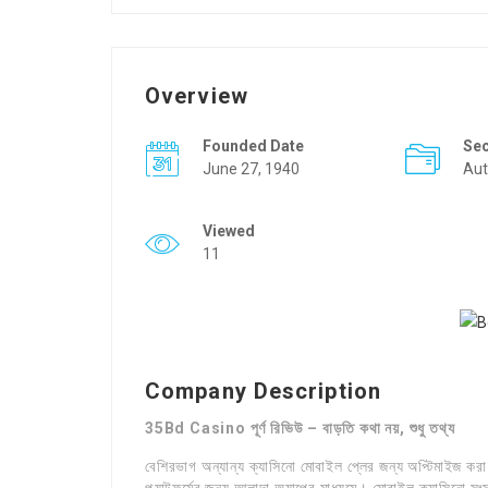
Overview
Founded Date
Se
June 27, 1940
Aut
Viewed
11
Company Description
35Bd Casino পূর্ণ রিভিউ – বাড়তি কথা নয়, শুধু তথ্য
বেশিরভাগ অন্যান্য ক্যাসিনো মোবাইল প্লের জন্য অপ্টিমাইজ করা