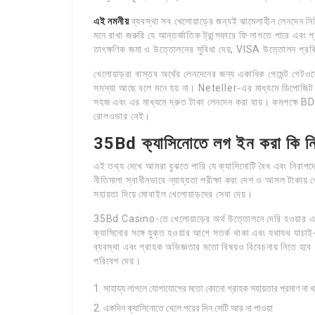
এই নমনীয়
ব্যবস্থা সব খেলোয়াড়ের জন্যই ঝামেলাহীন লেনদেন নিশ্
মনে রাখা জরুরি যে আন্তর্জাতিক ট্রান্সফারে ফি লাগতে পারে এবং
তাৎক্ষণিক জমা ও উত্তোলনের সুবিধা দেয়, VISA উত্তোলন প্রক্
খেলোয়াড়রা বাস্তব অর্থের লেনদেনের জন্য একাধিক পেমেন্ট গেট
সমস্যা আছে বলে মনে হয় না। Neteller-এর মাধ্যমে ডিপোজিট 
সহজ এবং এর মাধ্যমে দ্রুত টাকা লেনদেন করা যায়। কমপক্ষে
রোলওভার নেই।
35Bd ক্যাসিনোতে লগ ইন করা কি ন
এই তথ্য দেখে আমরা বুঝতে পারি যে ক্যাসিনোটি বৈধ এবং নিরাপদ
নীতিমালা স্বাধীনভাবে ন্যায্যতা পরীক্ষা করা দেশ ও আসল টাকায়
সহায়তা দিয়ে মোবাইল খেলোয়াড়দের সেবা দেয়।
35Bd Casino-তে খেলোয়াড়ের অর্থ উত্তোলনে দেরি হওয়ার এ
ক্যাসিনোর সঙ্গে যুক্ত হওয়ার আগে সতর্ক থাকা এবং যথাযথ যাচাই-বা
ব্যবস্থা এবং গ্রাহক অভিজ্ঞতার মতো বিষয়ও বিবেচনায় নিতে হ
পরিবেশ দেয়।
সাহায্য লাগলে যোগাযোগের মতো কোনো গ্রাহক সহায়তার প্রমাণ না থ
একদিন ক্যাসিনোতে খেলে পরের দিন সেটি আর না পাওয়া