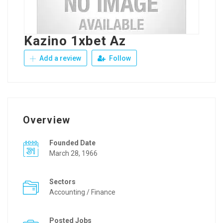
Kazino 1xbet Az
Add a review
Follow
Overview
Founded Date
March 28, 1966
Sectors
Accounting / Finance
Posted Jobs