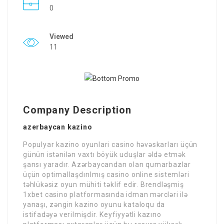
0
Viewed
11
Company Description
azerbaycan kazino
Populyar kazino oyunlari casino həvəskarları üçün
günün istənilən vaxtı böyük uduşlar əldə etmək
şansı yaradır. Azərbaycandan olan qumarbazlar
üçün optimallaşdırılmış casino online sistemləri
təhlükəsiz oyun mühiti təklif edir. Brendləşmiş
1xbet casino platformasında idman mərcləri ilə
yanaşı, zəngin kazino oyunu kataloqu da
istifadəyə verilmişdir. Keyfiyyətli kazıno