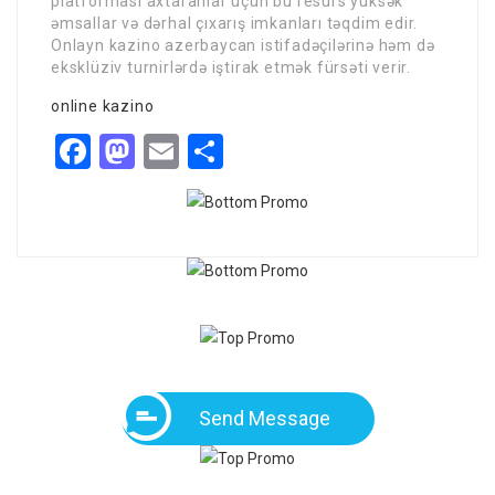
platforması axtaranlar üçün bu resurs yüksək
əmsallar və dərhal çıxarış imkanları təqdim edir.
Onlayn kazino azerbaycan istifadəçilərinə həm də
eksklüziv turnirlərdə iştirak etmək fürsəti verir.
online kazino
Facebook
Mastodon
Email
Share
Send Message