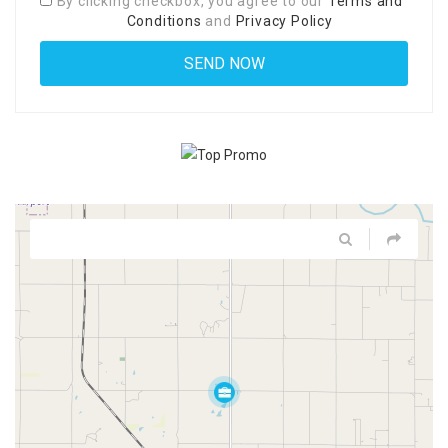
By clicking checkbox, you agree to our
Terms and
Conditions
and
Privacy Policy