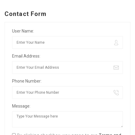
Contact Form
User Name:
Email Address:
Phone Number:
Message: